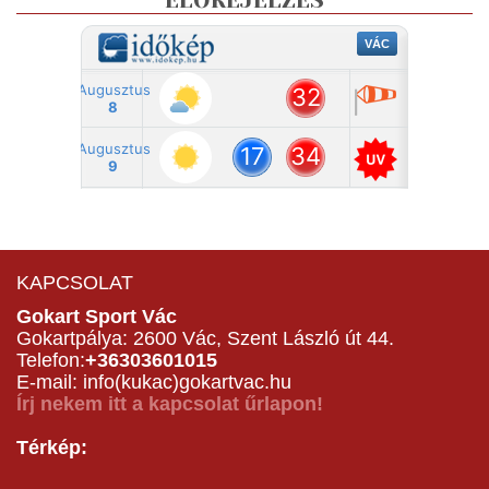
ELŐREJELZÉS
KAPCSOLAT
Gokart Sport Vác
Gokartpálya: 2600 Vác, Szent László út 44.
Telefon:
+36303601015
E-mail: info(kukac)gokartvac.hu
Írj nekem itt a kapcsolat űrlapon!
Térkép: