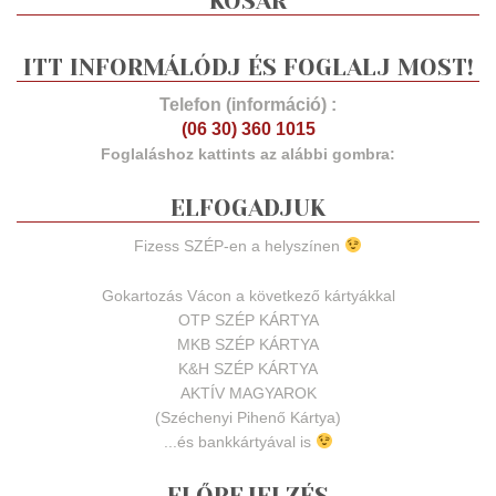
KOSÁR
ITT INFORMÁLÓDJ ÉS FOGLALJ MOST!
Telefon (információ) :
(06 30) 360 1015
Foglaláshoz kattints az alábbi gombra:
ELFOGADJUK
Fizess SZÉP-en a helyszínen
Gokartozás Vácon a következő kártyákkal
OTP SZÉP KÁRTYA
MKB SZÉP KÁRTYA
K&H SZÉP KÁRTYA
AKTÍV MAGYAROK
(Széchenyi Pihenő Kártya)
...és bankkártyával is