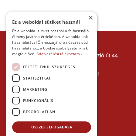
×
Ez a weboldal sütiket használ
Ez a weboldal sütiket használ a felhasználói
élmény javítása érdekében. A weboldalunk
KAPCSOLAT
használatával Ön hozzájárul az összes süti
használatához, a Cookie szabályzatunknak
Gokart Sport Vác
megfelelően.
Adatkezelési tájékoztató »
Gokartpálya: 2600 Vác, Szent László út 44.
Telefon:
+36303601015
FELTÉTLENÜL SZÜKSÉGES
E-mail: info(kukac)gokartvac.hu
Írj nekem itt a kapcsolat űrlapon!
STATISZTIKAI
Térkép:
MARKETING
FUNKCIONÁLIS
BESOROLATLAN
ÖSSZES ELFOGADÁSA