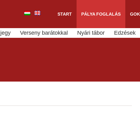
START
PÁLYA FOGLALÁS
GOK
jegy
Verseny barátokkal
Nyári tábor
Edzések