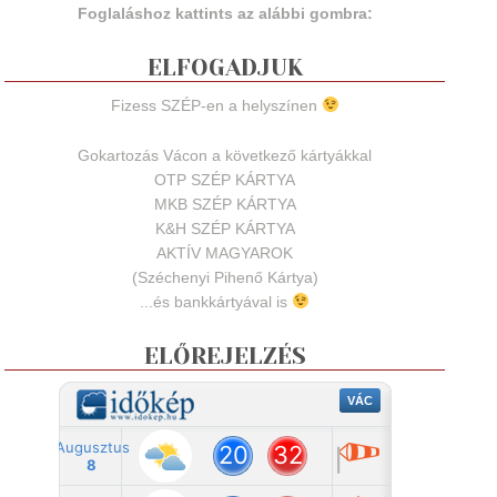
Foglaláshoz kattints az alábbi gombra:
ELFOGADJUK
Fizess SZÉP-en a helyszínen
Gokartozás Vácon a következő kártyákkal
OTP SZÉP KÁRTYA
MKB SZÉP KÁRTYA
K&H SZÉP KÁRTYA
AKTÍV MAGYAROK
(Széchenyi Pihenő Kártya)
...és bankkártyával is
ELŐREJELZÉS