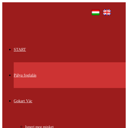
START
Pálya foglalás
Gokart Vác
Ismerj meg minket