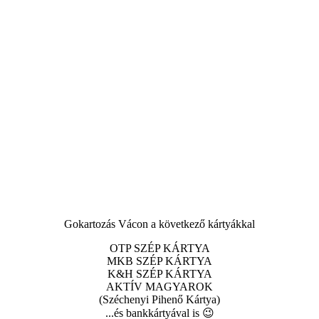
Gokartozás Vácon a következő kártyákkal
OTP SZÉP KÁRTYA
MKB SZÉP KÁRTYA
K&H SZÉP KÁRTYA
AKTÍV MAGYAROK
(Széchenyi Pihenő Kártya)
...és bankkártyával is 😉