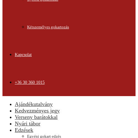
Kétszemélyes gokartozás
Kapcsolat
+36 30 360 1015
Ajándékutalvány
Kedvezményes jegy
Verseny barátokkal
Nyári tábor
Edzések
Egyéni gokart edzés