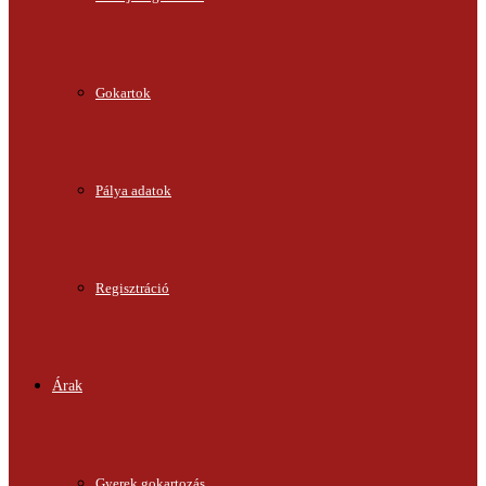
Gokartok
Pálya adatok
Regisztráció
Árak
Gyerek gokartozás