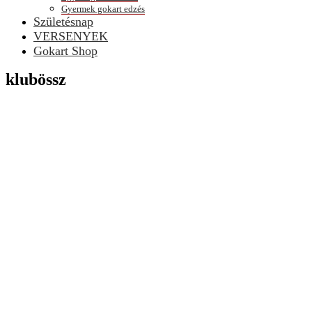
Gyermek gokart edzés
Születésnap
VERSENYEK
Gokart Shop
klubössz