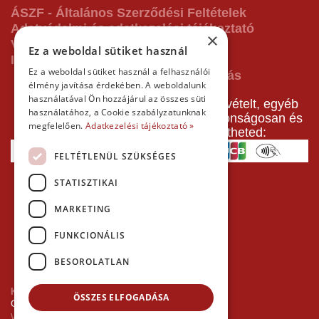
ÁSZF - Általános Szerződési Feltételek
Adatvédelmi és adatkezelési tájékoztató
×
Vásárlás előtti tájékoztató
Ez a weboldal sütiket használ
Impresszum
Ez a weboldal sütiket használ a felhasználói
élmény javítása érdekében. A weboldalunk
használatával Ön hozzájárul az összes süti
A pályafoglalást, gokartverseny részvételt, egyéb
használatához, a Cookie szabályzatunknak
termékeinket, szolgáltatásainkat biztonságosan és
megfelelően.
Adatkezelési tájékoztató »
gyorsan bankkártyával is kifizetheted:
FELTÉTLENÜL SZÜKSÉGES
STATISZTIKAI
MARKETING
FUNKCIONÁLIS
BESOROLATLAN
Kezdőlap
ÖSSZES ELFOGADÁSA
Copyright © 2026 Minden jog fenntartva!
Websiker Ügynökség - Richard27.hu Kft.