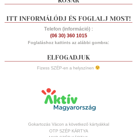
KOSÁR
ITT INFORMÁLÓDJ ÉS FOGLALJ MOST!
Telefon (információ) :
(06 30) 360 1015
Foglaláshoz kattints az alábbi gombra:
ELFOGADJUK
Fizess SZÉP-en a helyszínen
Gokartozás Vácon a következő kártyákkal
OTP SZÉP KÁRTYA