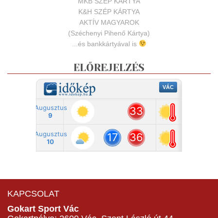
MKB SZÉP KÁRTYA
K&H SZÉP KÁRTYA
AKTÍV MAGYAROK
(Széchenyi Pihenő Kártya)
...és bankkártyával is
ELŐREJELZÉS
KAPCSOLAT
Gokart Sport Vác