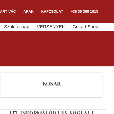
ART VÁC
ÁRAK
KAPCSOLAT
+36 30 360 1015
Születésnap
VERSENYEK
Gokart Shop
KOSÁR
ITT INFORMÁLÓDJ ÉS FOGLALJ