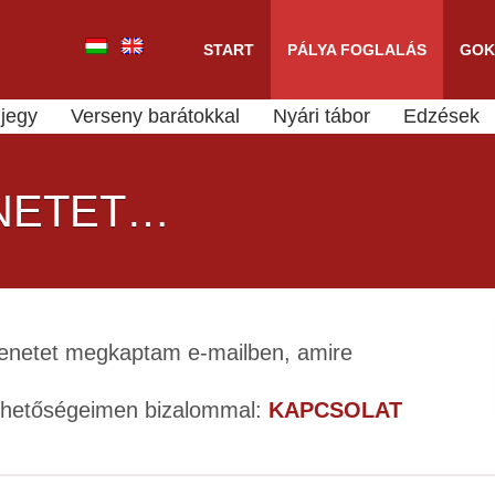
START
PÁLYA FOGLALÁS
GOK
jegy
Verseny barátokkal
Nyári tábor
Edzések
NETET…
zenetet megkaptam e-mailben, amire
lérhetőségeimen bizalommal:
KAPCSOLAT