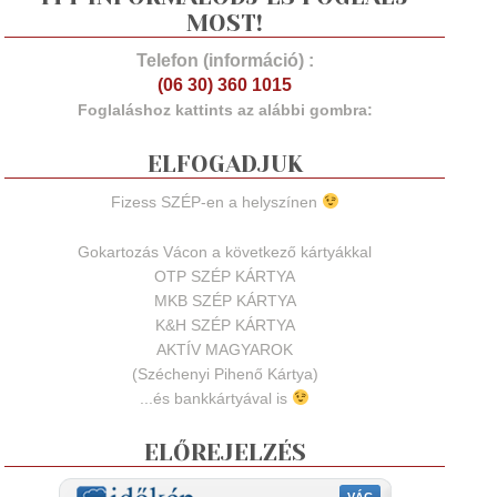
MOST!
Telefon (információ) :
(06 30) 360 1015
Foglaláshoz kattints az alábbi gombra:
ELFOGADJUK
Fizess SZÉP-en a helyszínen
Gokartozás Vácon a következő kártyákkal
OTP SZÉP KÁRTYA
MKB SZÉP KÁRTYA
K&H SZÉP KÁRTYA
AKTÍV MAGYAROK
(Széchenyi Pihenő Kártya)
...és bankkártyával is
ELŐREJELZÉS