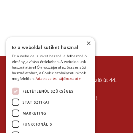
×
Ez a weboldal sütiket használ
Ez a weboldal sütiket használ a felhasználói
élmény javítása érdekében. A weboldalunk
KAPCSOLAT
használatával Ön hozzájárul az összes süti
használatához, a Cookie szabályzatunknak
Gokart Sport Vác
megfelelően.
Adatkezelési tájékoztató »
Gokartpálya: 2600 Vác, Szent László út 44.
Telefon:
+36303601015
FELTÉTLENÜL SZÜKSÉGES
E-mail: info(kukac)gokartvac.hu
Írj nekem itt a kapcsolat űrlapon!
STATISZTIKAI
Térkép:
MARKETING
FUNKCIONÁLIS