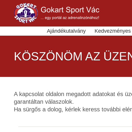
Ajándékutalvány
Kedvezményes 
KÖSZÖNÖM AZ ÜZE
A kapcsolat oldalon megadott adatokat és ü
garantáltan válaszolok.
Ha sürgős a dolog, kérlek keress további e