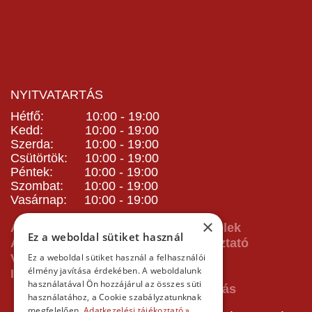
NYITVATARTÁS
Hétfő: 10:00 - 19:00
Kedd: 10:00 - 19:00
Szerda: 10:00 - 19:00
Csütörtök: 10:00 - 19:00
Péntek: 10:00 - 19:00
Szombat: 10:00 - 19:00
Vasárnap: 10:00 - 19:00
×
ÁSZF - Általános Szerződési Feltételek
Ez a weboldal sütiket használ
Adatvédelmi és adatkezelési tájékoztató
Vásárlás előtti tájékoztató
Ez a weboldal sütiket használ a felhasználói
élmény javítása érdekében. A weboldalunk
Impresszum
használatával Ön hozzájárul az összes süti
használatához, a Cookie szabályzatunknak
megfelelően.
Adatkezelési tájékoztató »