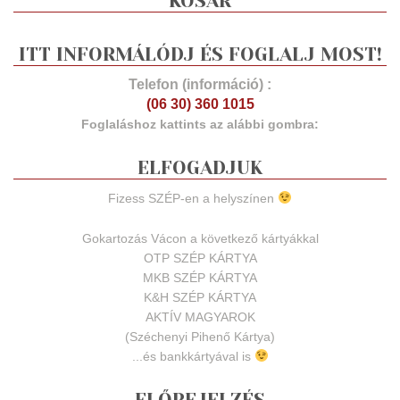
KOSÁR
ITT INFORMÁLÓDJ ÉS FOGLALJ MOST!
Telefon (információ) :
(06 30) 360 1015
Foglaláshoz kattints az alábbi gombra:
ELFOGADJUK
Fizess SZÉP-en a helyszínen
Gokartozás Vácon a következő kártyákkal
OTP SZÉP KÁRTYA
MKB SZÉP KÁRTYA
K&H SZÉP KÁRTYA
AKTÍV MAGYAROK
(Széchenyi Pihenő Kártya)
...és bankkártyával is