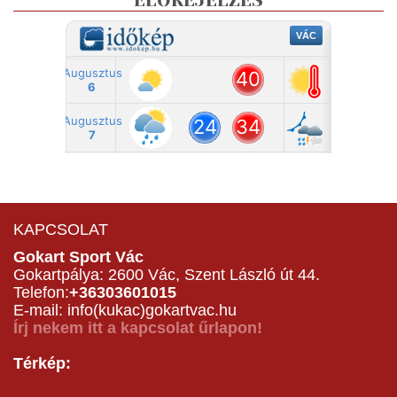
ELŐREJELZÉS
KAPCSOLAT
Gokart Sport Vác
Gokartpálya: 2600 Vác, Szent László út 44.
Telefon:
+36303601015
E-mail: info(kukac)gokartvac.hu
Írj nekem itt a kapcsolat űrlapon!
Térkép: