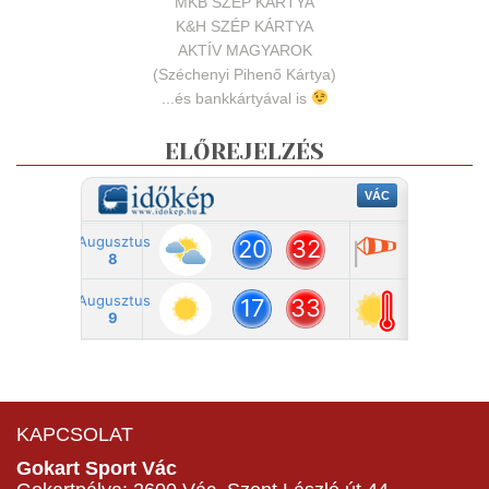
MKB SZÉP KÁRTYA
K&H SZÉP KÁRTYA
AKTÍV MAGYAROK
(Széchenyi Pihenő Kártya)
...és bankkártyával is
ELŐREJELZÉS
KAPCSOLAT
Gokart Sport Vác