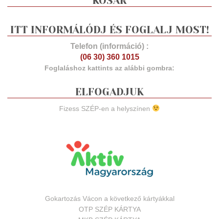
KOSÁR
ITT INFORMÁLÓDJ ÉS FOGLALJ MOST!
Telefon (információ) :
(06 30) 360 1015
Foglaláshoz kattints az alábbi gombra:
ELFOGADJUK
Fizess SZÉP-en a helyszínen
Gokartozás Vácon a következő kártyákkal
OTP SZÉP KÁRTYA