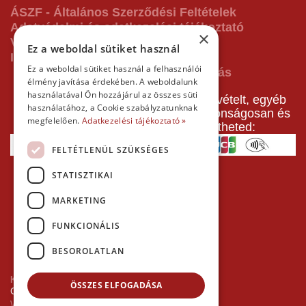
ÁSZF - Általános Szerződési Feltételek
Adatvédelmi és adatkezelési tájékoztató
×
Vásárlás előtti tájékoztató
Ez a weboldal sütiket használ
Impresszum
Ez a weboldal sütiket használ a felhasználói
élmény javítása érdekében. A weboldalunk
használatával Ön hozzájárul az összes süti
A pályafoglalást, gokartverseny részvételt, egyéb
használatához, a Cookie szabályzatunknak
termékeinket, szolgáltatásainkat biztonságosan és
megfelelően.
Adatkezelési tájékoztató »
gyorsan bankkártyával is kifizetheted:
FELTÉTLENÜL SZÜKSÉGES
STATISZTIKAI
MARKETING
FUNKCIONÁLIS
BESOROLATLAN
Kezdőlap
ÖSSZES ELFOGADÁSA
Copyright © 2026 Minden jog fenntartva!
Websiker Ügynökség - Richard27.hu Kft.