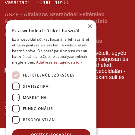
Vasárnap: 10:00 - 19:00
ÁSZF - Általános Szerződési Feltételek
Adatvédelmi és adatkezelési tájékoztató
×
Vásárlás előtti tájékoztató
Ez a weboldal sütiket használ
Impresszum
Ez a weboldal sütiket használ a felhasználói
élmény javítása érdekében. A weboldalunk
használatával Ön hozzájárul az összes süti
A pályafoglalást, gokartverseny részvételt, egyéb
használatához, a Cookie szabályzatunknak
termékeinket, szolgáltatásainkat biztonságosan és
megfelelően.
Adatkezelési tájékoztató »
gyorsan bankkártyával is kifizetheted:
FELTÉTLENÜL SZÜKSÉGES
STATISZTIKAI
MARKETING
Kezdőlap
Copyright © 2026 Minden jog fenntartva!
FUNKCIONÁLIS
Websiker Ügynökség - Richard27.hu Kft.
BESOROLATLAN
ÖSSZES ELFOGADÁSA