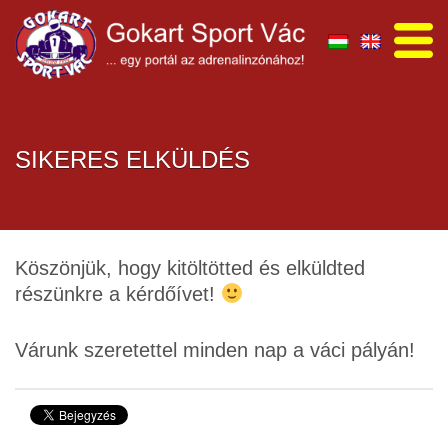
SIKERES ELKÜLDÉS
Köszönjük, hogy kitöltötted és elküldted
részünkre a kérdőívet!
Várunk szeretettel minden nap a váci pályán!