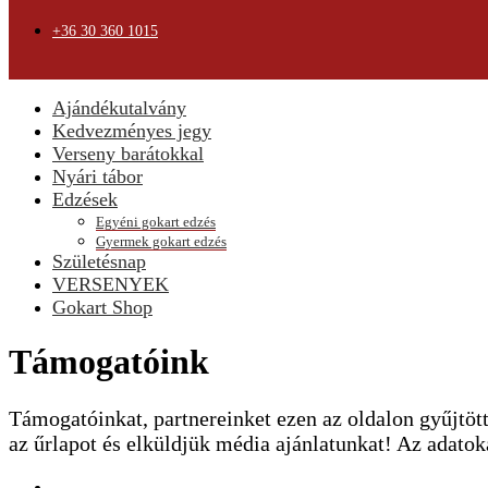
+36 30 360 1015
Ajándékutalvány
Kedvezményes jegy
Verseny barátokkal
Nyári tábor
Edzések
Egyéni gokart edzés
Gyermek gokart edzés
Születésnap
VERSENYEK
Gokart Shop
Támogatóink
Támogatóinkat, partnereinket ezen az oldalon gyűjtöt
az űrlapot és elküldjük média ajánlatunkat! Az adato