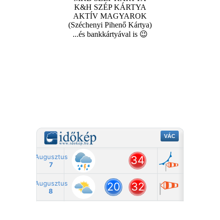
K&H SZÉP KÁRTYA
AKTÍV MAGYAROK
(Széchenyi Pihenő Kártya)
...és bankkártyával is 😉