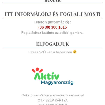
KOSÁR
ITT INFORMÁLÓDJ ÉS FOGLALJ MOST!
Telefon (információ) :
(06 30) 360 1015
Foglaláshoz kattints az alábbi gombra:
ELFOGADJUK
Fizess SZÉP-en a helyszínen
Gokartozás Vácon a következő kártyákkal
OTP SZÉP KÁRTYA