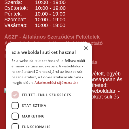
Szerda: 10:00 - 19:00
Csütörtök: 10:00 - 19:00
Péntek: 10:00 - 19:00
Szombat: 10:00 - 19:00
Vasárnap: 10:00 - 19:00
ÁSZF - Általános Szerződési Feltételek
Adatvédelmi és adatkezelési tájékoztató
×
Vásárlás előtti tájékoztató
Ez a weboldal sütiket használ
Impresszum
Ez a weboldal sütiket használ a felhasználói
élmény javítása érdekében. A weboldalunk
használatával Ön hozzájárul az összes süti
A pályafoglalást, gokartverseny részvételt, egyéb
használatához, a Cookie szabályzatunknak
termékeinket, szolgáltatásainkat biztonságosan és
megfelelően.
Adatkezelési tájékoztató »
gyorsan bankkártyával is kifizetheted:
FELTÉTLENÜL SZÜKSÉGES
STATISZTIKAI
MARKETING
FUNKCIONÁLIS