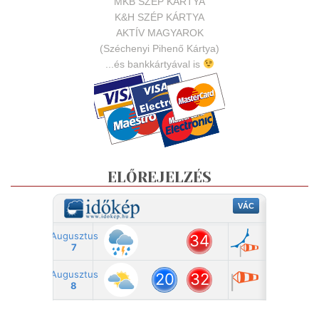
MKB SZÉP KÁRTYA
K&H SZÉP KÁRTYA
AKTÍV MAGYAROK
(Széchenyi Pihenő Kártya)
...és bankkártyával is
ELŐREJELZÉS