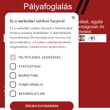
×
Ez a weboldal sütiket használ
A pályafoglalást, gokartverseny részvételt, egyéb
termékeinket, szolgáltatásainkat biztonságosan és
Ez a weboldal sütiket használ a felhasználói
gyorsan bankkártyával is kifizetheted:
élmény javítása érdekében. A weboldalunk
használatával Ön hozzájárul az összes süti
használatához, a Cookie szabályzatunknak
megfelelően.
Adatkezelési tájékoztató »
FELTÉTLENÜL SZÜKSÉGES
STATISZTIKAI
MARKETING
FUNKCIONÁLIS
Kezdőlap
Copyright © 2026 Minden jog fenntartva!
BESOROLATLAN
Websiker Ügynökség - Richard27.hu Kft.
ÖSSZES ELFOGADÁSA