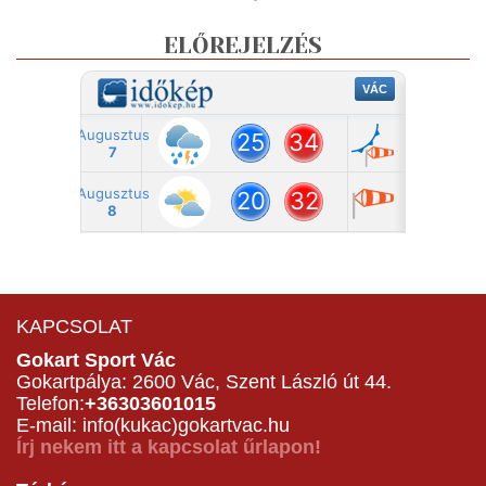
ELŐREJELZÉS
KAPCSOLAT
Gokart Sport Vác
Gokartpálya: 2600 Vác, Szent László út 44.
Telefon:
+36303601015
E-mail: info(kukac)gokartvac.hu
Írj nekem itt a kapcsolat űrlapon!