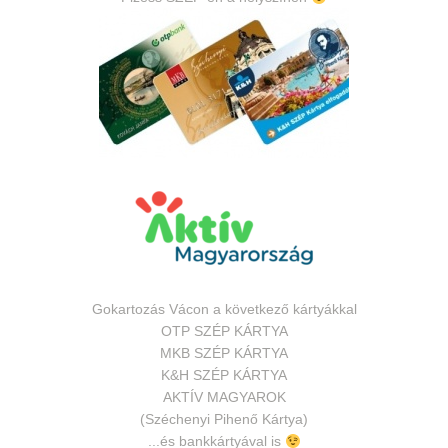
Gokartozás Vácon a következő kártyákkal
OTP SZÉP KÁRTYA
MKB SZÉP KÁRTYA
K&H SZÉP KÁRTYA
AKTÍV MAGYAROK
(Széchenyi Pihenő Kártya)
...és bankkártyával is