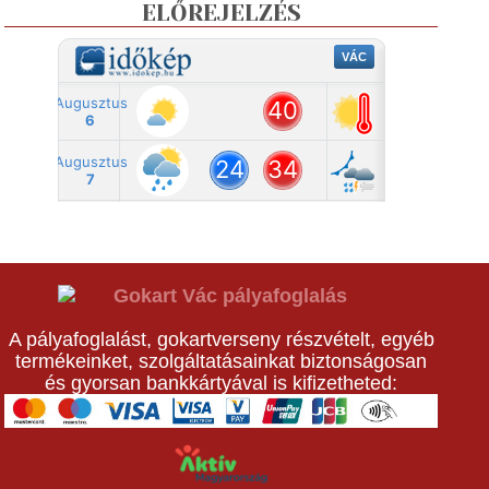
ELŐREJELZÉS
A pályafoglalást, gokartverseny részvételt, egyéb
termékeinket, szolgáltatásainkat biztonságosan
és gyorsan bankkártyával is kifizetheted: