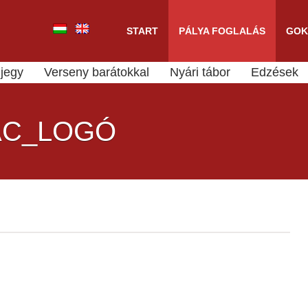
START
PÁLYA FOGLALÁS
GOK
jegy
Verseny barátokkal
Nyári tábor
Edzések
AC_LOGÓ