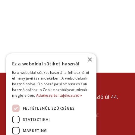
×
Ez a weboldal sütiket használ
Ez a weboldal sütiket használ a felhasználói
élmény javítása érdekében. A weboldalunk
KAPCSOLAT
használatával Ön hozzájárul az összes süti
használatához, a Cookie szabályzatunknak
Gokart Sport Vác
megfelelően.
Adatkezelési tájékoztató »
Gokartpálya: 2600 Vác, Szent László út 44.
Telefon:
+36303601015
FELTÉTLENÜL SZÜKSÉGES
E-mail: info(kukac)gokartvac.hu
Írj nekem itt a kapcsolat űrlapon!
STATISZTIKAI
Térkép:
MARKETING