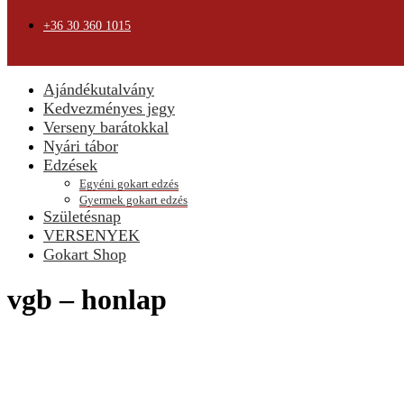
+36 30 360 1015
Ajándékutalvány
Kedvezményes jegy
Verseny barátokkal
Nyári tábor
Edzések
Egyéni gokart edzés
Gyermek gokart edzés
Születésnap
VERSENYEK
Gokart Shop
vgb – honlap