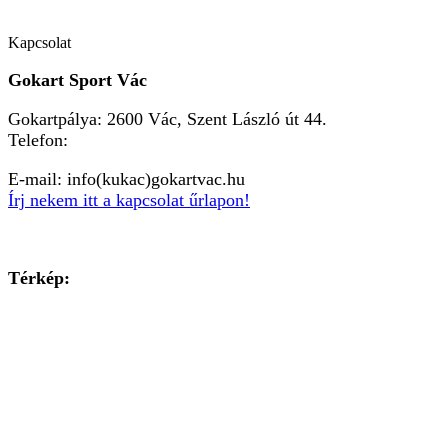
Kapcsolat
Gokart Sport Vác
Gokartpálya: 2600 Vác, Szent László út 44.
Telefon:
+36303601015
E-mail: info(kukac)gokartvac.hu
Írj nekem itt a kapcsolat űrlapon!
Térkép: