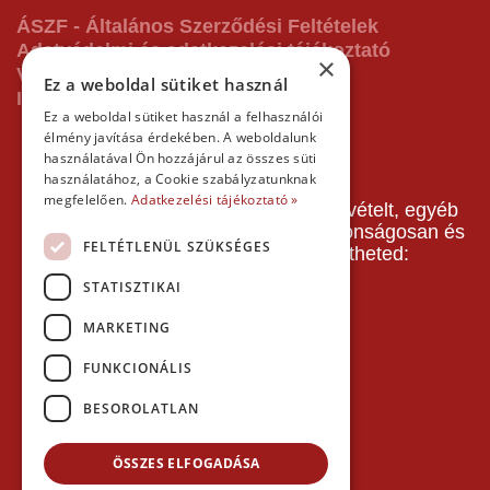
ÁSZF - Általános Szerződési Feltételek
Adatvédelmi és adatkezelési tájékoztató
×
Vásárlás előtti tájékoztató
Ez a weboldal sütiket használ
Impresszum
Ez a weboldal sütiket használ a felhasználói
élmény javítása érdekében. A weboldalunk
használatával Ön hozzájárul az összes süti
használatához, a Cookie szabályzatunknak
megfelelően.
Adatkezelési tájékoztató »
A pályafoglalást, gokartverseny részvételt, egyéb
termékeinket, szolgáltatásainkat biztonságosan és
FELTÉTLENÜL SZÜKSÉGES
gyorsan bankkártyával is kifizetheted:
STATISZTIKAI
MARKETING
FUNKCIONÁLIS
BESOROLATLAN
ÖSSZES ELFOGADÁSA