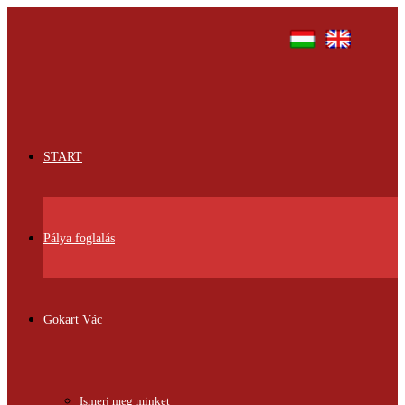
START
Pálya foglalás
Gokart Vác
Ismerj meg minket