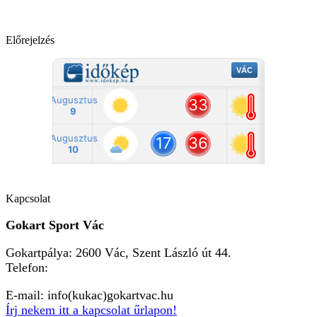
Előrejelzés
Kapcsolat
Gokart Sport Vác
Gokartpálya: 2600 Vác, Szent László út 44.
Telefon:
+36303601015
E-mail: info(kukac)gokartvac.hu
Írj nekem itt a kapcsolat űrlapon!