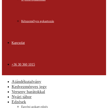
Kétszemélyes gokartozás
Kapcsolat
+36 30 360 1015
Ajándékutalvány
Kedvezményes jegy
Verseny barátokkal
Nyári tábor
Edzések
Egyéni gokart edzés