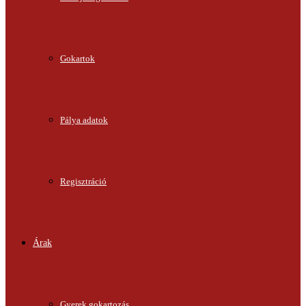
Gokartok
Pálya adatok
Regisztráció
Árak
Gyerek gokartozás