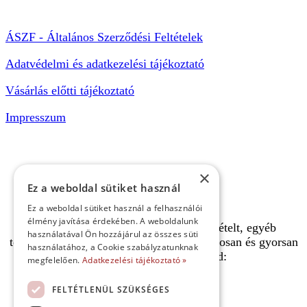
ÁSZF - Általános Szerződési Feltételek
Adatvédelmi és adatkezelési tájékoztató
Vásárlás előtti tájékoztató
Impresszum
×
Ez a weboldal sütiket használ
Ez a weboldal sütiket használ a felhasználói
élmény javítása érdekében. A weboldalunk
A pályafoglalást, gokartverseny részvételt, egyéb
használatával Ön hozzájárul az összes süti
termékeinket, szolgáltatásainkat biztonságosan és gyorsan
használatához, a Cookie szabályzatunknak
bankkártyával is kifizetheted:
megfelelően.
Adatkezelési tájékoztató »
FELTÉTLENÜL SZÜKSÉGES