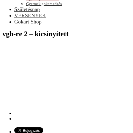
Gyermek gokart edzés
Születésnap
VERSENYEK
Gokart Shop
vgb-re 2 – kicsinyített