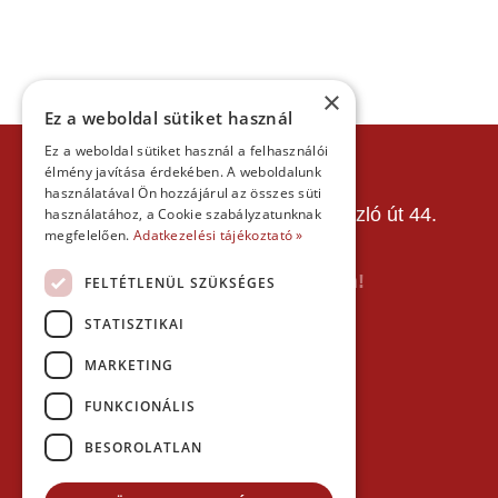
×
Ez a weboldal sütiket használ
Ez a weboldal sütiket használ a felhasználói
KAPCSOLAT
élmény javítása érdekében. A weboldalunk
Gokart Sport Vác
használatával Ön hozzájárul az összes süti
Gokartpálya: 2600 Vác, Szent László út 44.
használatához, a Cookie szabályzatunknak
megfelelően.
Telefon:
+36303601015
Adatkezelési tájékoztató »
E-mail: info(kukac)gokartvac.hu
Írj nekem itt a kapcsolat űrlapon!
FELTÉTLENÜL SZÜKSÉGES
STATISZTIKAI
Térkép:
MARKETING
FUNKCIONÁLIS
BESOROLATLAN