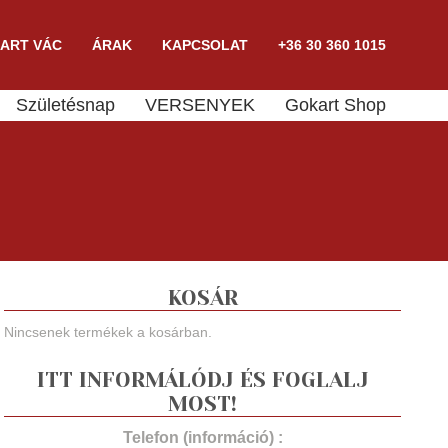
ART VÁC
ÁRAK
KAPCSOLAT
+36 30 360 1015
Születésnap
VERSENYEK
Gokart Shop
KOSÁR
Nincsenek termékek a kosárban.
ITT INFORMÁLÓDJ ÉS FOGLALJ
MOST!
Telefon (információ) :