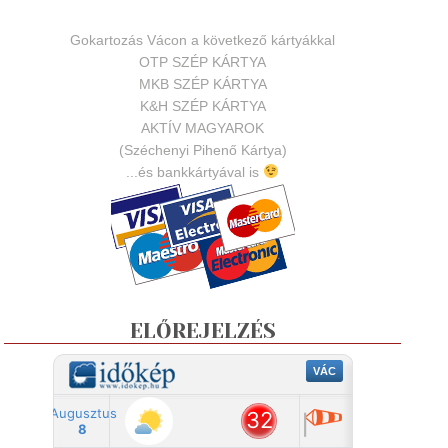
Gokartozás Vácon a következő kártyákkal
OTP SZÉP KÁRTYA
MKB SZÉP KÁRTYA
K&H SZÉP KÁRTYA
AKTÍV MAGYAROK
(Széchenyi Pihenő Kártya)
...és bankkártyával is
ELŐREJELZÉS