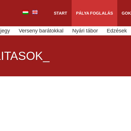
START
PÁLYA FOGLALÁS
GOK
jegy
Verseny barátokkal
Nyári tábor
Edzések
ITASOK_