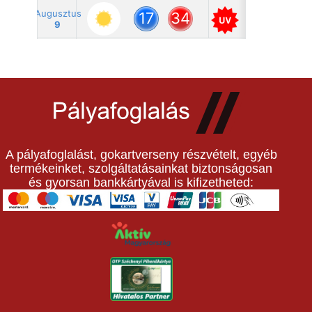
A pályafoglalást, gokartverseny részvételt, egyéb
termékeinket, szolgáltatásainkat biztonságosan
és gyorsan bankkártyával is kifizetheted: