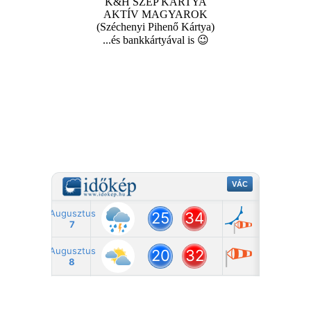
K&H SZÉP KÁRTYA
AKTÍV MAGYAROK
(Széchenyi Pihenő Kártya)
...és bankkártyával is 😉