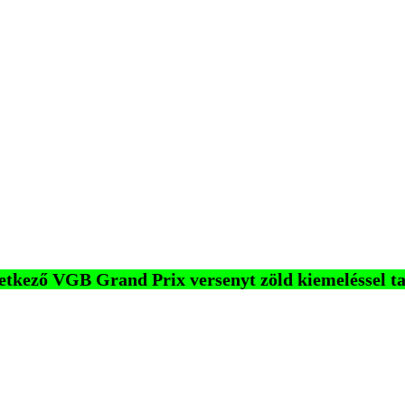
etkező VGB Grand Prix versenyt zöld kiemeléssel ta