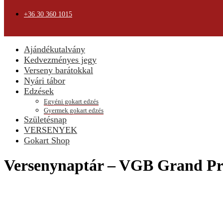
+36 30 360 1015
Ajándékutalvány
Kedvezményes jegy
Verseny barátokkal
Nyári tábor
Edzések
Egyéni gokart edzés
Gyermek gokart edzés
Születésnap
VERSENYEK
Gokart Shop
Versenynaptár – VGB Grand Pr