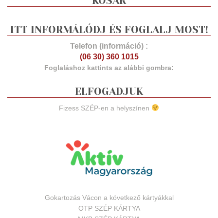
KOSÁR
ITT INFORMÁLÓDJ ÉS FOGLALJ MOST!
Telefon (információ) :
(06 30) 360 1015
Foglaláshoz kattints az alábbi gombra:
ELFOGADJUK
Fizess SZÉP-en a helyszínen
Gokartozás Vácon a következő kártyákkal
OTP SZÉP KÁRTYA