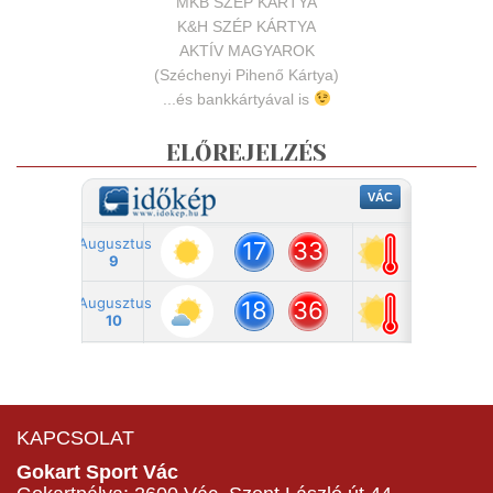
MKB SZÉP KÁRTYA
K&H SZÉP KÁRTYA
AKTÍV MAGYAROK
(Széchenyi Pihenő Kártya)
...és bankkártyával is
ELŐREJELZÉS
KAPCSOLAT
Gokart Sport Vác