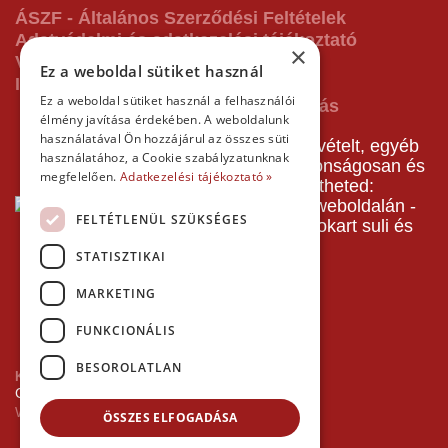
ÁSZF - Általános Szerződési Feltételek
Adatvédelmi és adatkezelési tájékoztató
×
Vásárlás előtti tájékoztató
Ez a weboldal sütiket használ
Impresszum
Ez a weboldal sütiket használ a felhasználói
élmény javítása érdekében. A weboldalunk
használatával Ön hozzájárul az összes süti
A pályafoglalást, gokartverseny részvételt, egyéb
használatához, a Cookie szabályzatunknak
termékeinket, szolgáltatásainkat biztonságosan és
megfelelően.
Adatkezelési tájékoztató »
gyorsan bankkártyával is kifizetheted:
FELTÉTLENÜL SZÜKSÉGES
STATISZTIKAI
MARKETING
FUNKCIONÁLIS
BESOROLATLAN
Kezdőlap
Copyright © 2026 Minden jog fenntartva!
Websiker Ügynökség - Richard27.hu Kft.
ÖSSZES ELFOGADÁSA