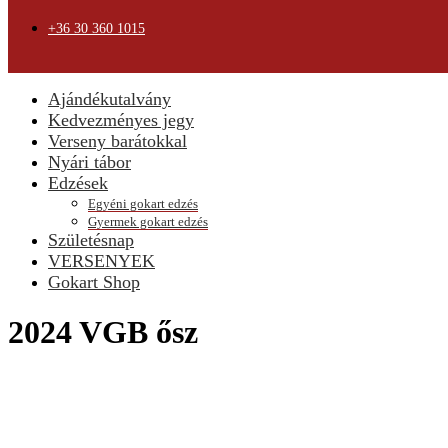
+36 30 360 1015
Ajándékutalvány
Kedvezményes jegy
Verseny barátokkal
Nyári tábor
Edzések
Egyéni gokart edzés
Gyermek gokart edzés
Születésnap
VERSENYEK
Gokart Shop
2024 VGB ősz