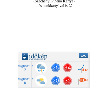
(Széchenyi Pihenő Kártya)
...és bankkártyával is 😉