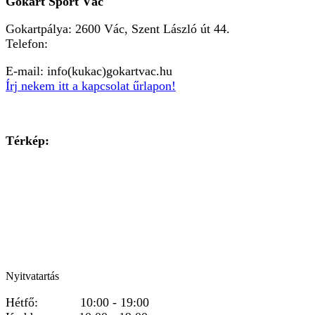
Gokart Sport Vác
Gokartpálya: 2600 Vác, Szent László út 44.
Telefon:
+36303601015
E-mail: info(kukac)gokartvac.hu
Írj nekem itt a kapcsolat űrlapon!
Térkép:
Nyitvatartás
Hétfő: 10:00 - 19:00