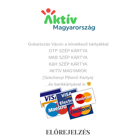
Gokartozás Vácon a következő kártyákkal
OTP SZÉP KÁRTYA
MKB SZÉP KÁRTYA
K&H SZÉP KÁRTYA
AKTÍV MAGYAROK
(Széchenyi Pihenő Kártya)
...és bankkártyával is
ELŐREJELZÉS