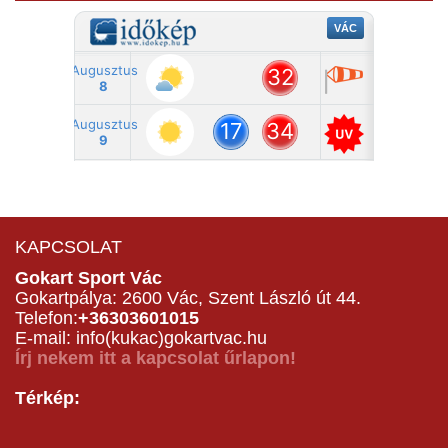
KAPCSOLAT
Gokart Sport Vác
Gokartpálya: 2600 Vác, Szent László út 44.
Telefon:
+36303601015
E-mail: info(kukac)gokartvac.hu
Írj nekem itt a kapcsolat űrlapon!
Térkép: