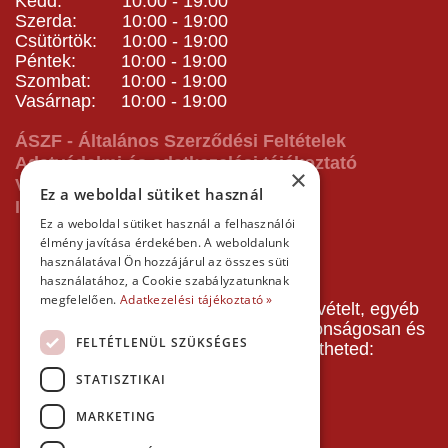
Kedd: 10:00 - 19:00
Szerda: 10:00 - 19:00
Csütörtök: 10:00 - 19:00
Péntek: 10:00 - 19:00
Szombat: 10:00 - 19:00
Vasárnap: 10:00 - 19:00
ÁSZF - Általános Szerződési Feltételek
Adatvédelmi és adatkezelési tájékoztató
×
Vásárlás előtti tájékoztató
Ez a weboldal sütiket használ
Impresszum
Ez a weboldal sütiket használ a felhasználói
élmény javítása érdekében. A weboldalunk
használatával Ön hozzájárul az összes süti
használatához, a Cookie szabályzatunknak
megfelelően.
Adatkezelési tájékoztató »
A pályafoglalást, gokartverseny részvételt, egyéb
termékeinket, szolgáltatásainkat biztonságosan és
FELTÉTLENÜL SZÜKSÉGES
gyorsan bankkártyával is kifizetheted:
STATISZTIKAI
MARKETING