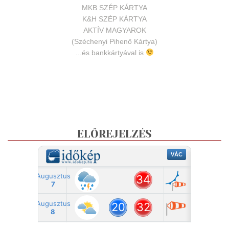
MKB SZÉP KÁRTYA
K&H SZÉP KÁRTYA
AKTÍV MAGYAROK
(Széchenyi Pihenő Kártya)
...és bankkártyával is
ELŐREJELZÉS