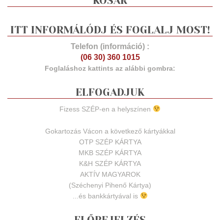
KOSÁR
ITT INFORMÁLÓDJ ÉS FOGLALJ MOST!
Telefon (információ) :
(06 30) 360 1015
Foglaláshoz kattints az alábbi gombra:
ELFOGADJUK
Fizess SZÉP-en a helyszínen
Gokartozás Vácon a következő kártyákkal
OTP SZÉP KÁRTYA
MKB SZÉP KÁRTYA
K&H SZÉP KÁRTYA
AKTÍV MAGYAROK
(Széchenyi Pihenő Kártya)
...és bankkártyával is