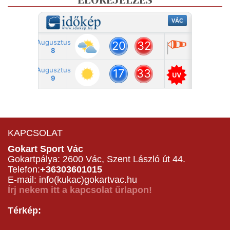
ELŐREJELZÉS
KAPCSOLAT
Gokart Sport Vác
Gokartpálya: 2600 Vác, Szent László út 44.
Telefon:
+36303601015
E-mail: info(kukac)gokartvac.hu
Írj nekem itt a kapcsolat űrlapon!
Térkép: