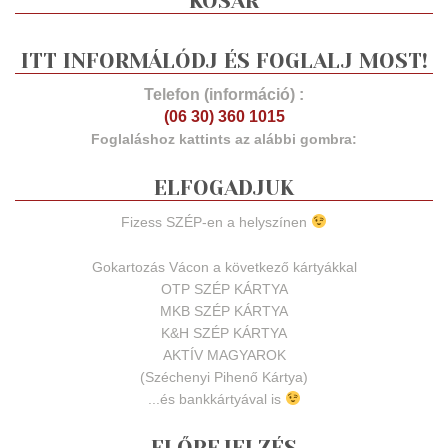
KOSÁR
ITT INFORMÁLÓDJ ÉS FOGLALJ MOST!
Telefon (információ) :
(06 30) 360 1015
Foglaláshoz kattints az alábbi gombra:
ELFOGADJUK
Fizess SZÉP-en a helyszínen
Gokartozás Vácon a következő kártyákkal
OTP SZÉP KÁRTYA
MKB SZÉP KÁRTYA
K&H SZÉP KÁRTYA
AKTÍV MAGYAROK
(Széchenyi Pihenő Kártya)
...és bankkártyával is