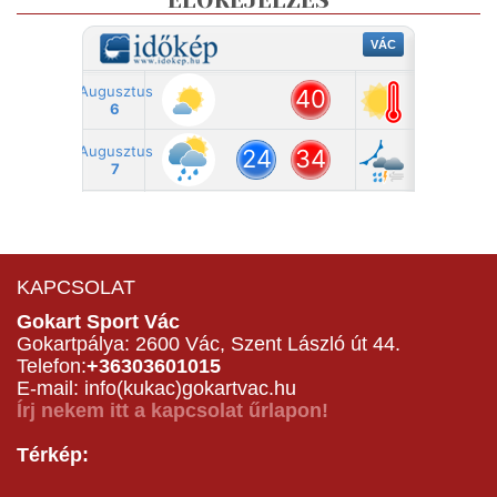
ELŐREJELZÉS
KAPCSOLAT
Gokart Sport Vác
Gokartpálya: 2600 Vác, Szent László út 44.
Telefon:
+36303601015
E-mail: info(kukac)gokartvac.hu
Írj nekem itt a kapcsolat űrlapon!
Térkép: