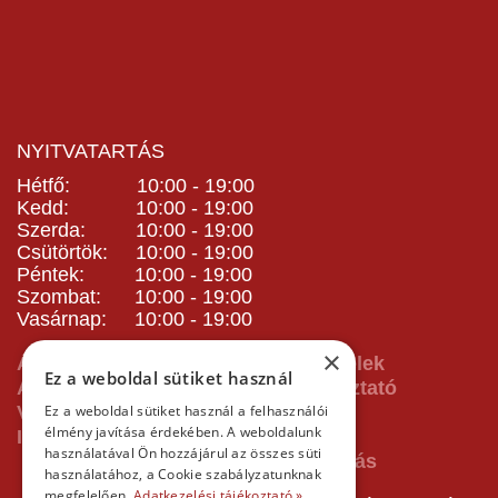
NYITVATARTÁS
Hétfő: 10:00 - 19:00
Kedd: 10:00 - 19:00
Szerda: 10:00 - 19:00
Csütörtök: 10:00 - 19:00
Péntek: 10:00 - 19:00
Szombat: 10:00 - 19:00
Vasárnap: 10:00 - 19:00
×
ÁSZF - Általános Szerződési Feltételek
Ez a weboldal sütiket használ
Adatvédelmi és adatkezelési tájékoztató
Vásárlás előtti tájékoztató
Ez a weboldal sütiket használ a felhasználói
élmény javítása érdekében. A weboldalunk
Impresszum
használatával Ön hozzájárul az összes süti
használatához, a Cookie szabályzatunknak
megfelelően.
Adatkezelési tájékoztató »