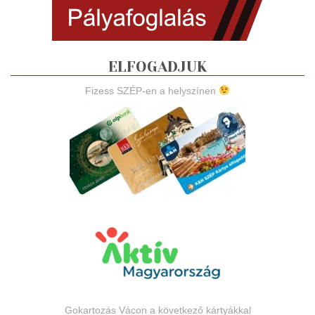
ELFOGADJUK
Fizess SZÉP-en a helyszínen
Gokartozás Vácon a következő kártyákkal