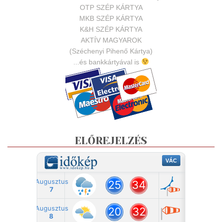
OTP SZÉP KÁRTYA
MKB SZÉP KÁRTYA
K&H SZÉP KÁRTYA
AKTÍV MAGYAROK
(Széchenyi Pihenő Kártya)
...és bankkártyával is
ELŐREJELZÉS