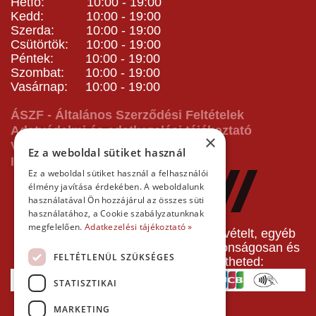
Hétfő: 10:00 - 19:00
Kedd: 10:00 - 19:00
Szerda: 10:00 - 19:00
Csütörtök: 10:00 - 19:00
Péntek: 10:00 - 19:00
Szombat: 10:00 - 19:00
Vasárnap: 10:00 - 19:00
ÁSZF - Általános Szerződési Feltételek
Adatvédelmi és adatkezelési tájékoztató
×
Vásárlás előtti tájékoztató
Ez a weboldal sütiket használ
Impresszum
Ez a weboldal sütiket használ a felhasználói
élmény javítása érdekében. A weboldalunk
használatával Ön hozzájárul az összes süti
használatához, a Cookie szabályzatunknak
megfelelően.
Adatkezelési tájékoztató »
A pályafoglalást, gokartverseny részvételt, egyéb
termékeinket, szolgáltatásainkat biztonságosan és
FELTÉTLENÜL SZÜKSÉGES
gyorsan bankkártyával is kifizetheted:
STATISZTIKAI
MARKETING