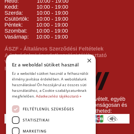
Hétfő: 10:00 - 19:00
Kedd: 10:00 - 19:00
Szerda: 10:00 - 19:00
Csütörtök: 10:00 - 19:00
Péntek: 10:00 - 19:00
Szombat: 10:00 - 19:00
Vasárnap: 10:00 - 19:00
ÁSZF - Általános Szerződési Feltételek
Adatvédelmi és adatkezelési tájékoztató
×
Vásárlás előtti tájékoztató
Ez a weboldal sütiket használ
Impresszum
Ez a weboldal sütiket használ a felhasználói
élmény javítása érdekében. A weboldalunk
használatával Ön hozzájárul az összes süti
használatához, a Cookie szabályzatunknak
megfelelően.
Adatkezelési tájékoztató »
A pályafoglalást, gokartverseny részvételt, egyéb
termékeinket, szolgáltatásainkat biztonságosan és
FELTÉTLENÜL SZÜKSÉGES
gyorsan bankkártyával is kifizetheted:
STATISZTIKAI
MARKETING