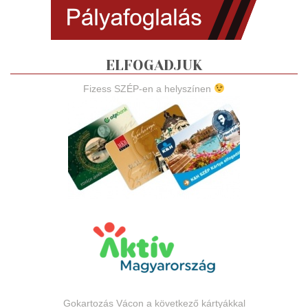
ELFOGADJUK
Fizess SZÉP-en a helyszínen
Gokartozás Vácon a következő kártyákkal