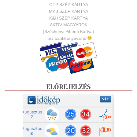
OTP SZÉP KÁRTYA
MKB SZÉP KÁRTYA
K&H SZÉP KÁRTYA
AKTÍV MAGYAROK
(Széchenyi Pihenő Kártya)
...és bankkártyával is
ELŐREJELZÉS