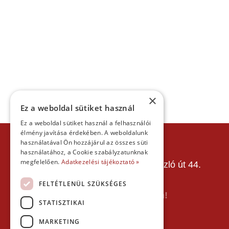
×
Ez a weboldal sütiket használ
Ez a weboldal sütiket használ a felhasználói
élmény javítása érdekében. A weboldalunk
KAPCSOLAT
használatával Ön hozzájárul az összes süti
használatához, a Cookie szabályzatunknak
Gokart Sport Vác
megfelelően.
Adatkezelési tájékoztató »
Gokartpálya: 2600 Vác, Szent László út 44.
Telefon:
+36303601015
FELTÉTLENÜL SZÜKSÉGES
E-mail: info(kukac)gokartvac.hu
Írj nekem itt a kapcsolat űrlapon!
STATISZTIKAI
Térkép:
MARKETING