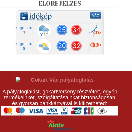
ELŐREJELZÉS
A pályafoglalást, gokartverseny részvételt, egyéb
termékeinket, szolgáltatásainkat biztonságosan
és gyorsan bankkártyával is kifizetheted: