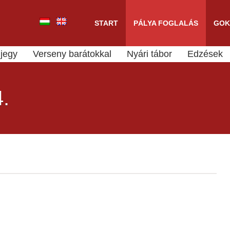
START
PÁLYA FOGLALÁS
GOK
jegy
Verseny barátokkal
Nyári tábor
Edzések
.