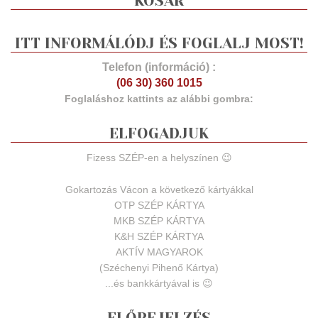
KOSÁR
ITT INFORMÁLÓDJ ÉS FOGLALJ MOST!
Telefon (információ) :
(06 30) 360 1015
Foglaláshoz kattints az alábbi gombra:
ELFOGADJUK
Fizess SZÉP-en a helyszínen 😉
Gokartozás Vácon a következő kártyákkal
OTP SZÉP KÁRTYA
MKB SZÉP KÁRTYA
K&H SZÉP KÁRTYA
AKTÍV MAGYAROK
(Széchenyi Pihenő Kártya)
...és bankkártyával is 😉