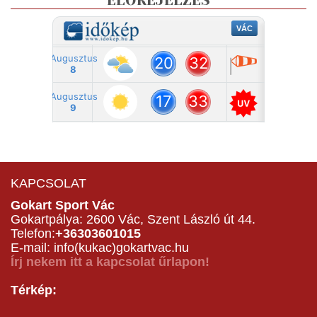
ELŐREJELZÉS
KAPCSOLAT
Gokart Sport Vác
Gokartpálya: 2600 Vác, Szent László út 44.
Telefon:
+36303601015
E-mail: info(kukac)gokartvac.hu
Írj nekem itt a kapcsolat űrlapon!
Térkép: