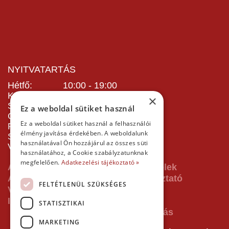
NYITVATARTÁS
Hétfő: 10:00 - 19:00
Kedd: 10:00 - 19:00
×
Szerda: 10:00 - 19:00
Ez a weboldal sütiket használ
Csütörtök: 10:00 - 19:00
Ez a weboldal sütiket használ a felhasználói
Péntek: 10:00 - 19:00
élmény javítása érdekében. A weboldalunk
Szombat: 10:00 - 19:00
használatával Ön hozzájárul az összes süti
Vasárnap: 10:00 - 19:00
használatához, a Cookie szabályzatunknak
megfelelően.
Adatkezelési tájékoztató »
ÁSZF - Általános Szerződési Feltételek
Adatvédelmi és adatkezelési tájékoztató
FELTÉTLENÜL SZÜKSÉGES
Vásárlás előtti tájékoztató
Impresszum
STATISZTIKAI
MARKETING