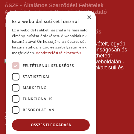
ÁSZF - Általános Szerződési Feltételek
Adatvédelmi és adatkezelési tájékoztató
×
Vásárlás előtti tájékoztató
Ez a weboldal sütiket használ
Impresszum
Ez a weboldal sütiket használ a felhasználói
élmény javítása érdekében. A weboldalunk
használatával Ön hozzájárul az összes süti
A pályafoglalást, gokartverseny részvételt, egyéb
használatához, a Cookie szabályzatunknak
termékeinket, szolgáltatásainkat biztonságosan és
megfelelően.
Adatkezelési tájékoztató »
gyorsan bankkártyával is kifizetheted:
FELTÉTLENÜL SZÜKSÉGES
STATISZTIKAI
MARKETING
FUNKCIONÁLIS
BESOROLATLAN
Kezdőlap
Copyright © 2026 Minden jog fenntartva!
Websiker Ügynökség - Richard27.hu Kft.
ÖSSZES ELFOGADÁSA