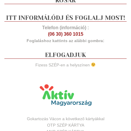
KOSÁR
ITT INFORMÁLÓDJ ÉS FOGLALJ MOST!
Telefon (információ) :
(06 30) 360 1015
Foglaláshoz kattints az alábbi gombra:
ELFOGADJUK
Fizess SZÉP-en a helyszínen
Gokartozás Vácon a következő kártyákkal
OTP SZÉP KÁRTYA