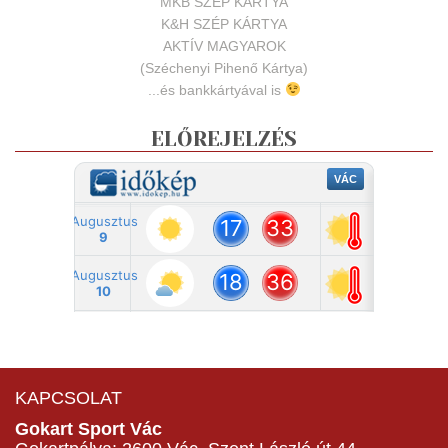
MKB SZÉP KÁRTYA
K&H SZÉP KÁRTYA
AKTÍV MAGYAROK
(Széchenyi Pihenő Kártya)
...és bankkártyával is
ELŐREJELZÉS
KAPCSOLAT
Gokart Sport Vác