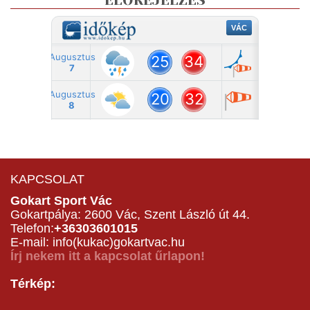
ELŐREJELZÉS
KAPCSOLAT
Gokart Sport Vác
Gokartpálya: 2600 Vác, Szent László út 44.
Telefon:
+36303601015
E-mail: info(kukac)gokartvac.hu
Írj nekem itt a kapcsolat űrlapon!
Térkép: