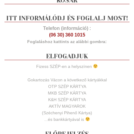
KOSÁR
ITT INFORMÁLÓDJ ÉS FOGLALJ MOST!
Telefon (információ) :
(06 30) 360 1015
Foglaláshoz kattints az alábbi gombra:
ELFOGADJUK
Fizess SZÉP-en a helyszínen
Gokartozás Vácon a következő kártyákkal
OTP SZÉP KÁRTYA
MKB SZÉP KÁRTYA
K&H SZÉP KÁRTYA
AKTÍV MAGYAROK
(Széchenyi Pihenő Kártya)
...és bankkártyával is