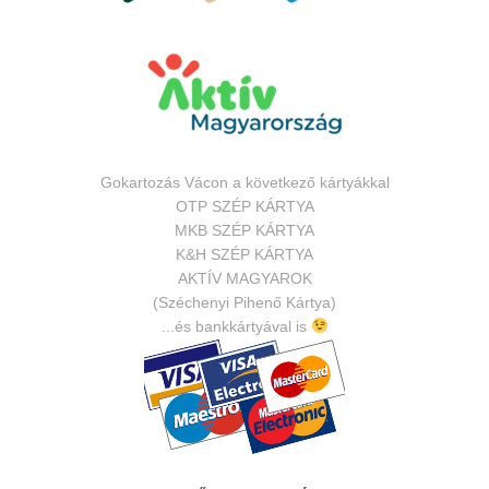
Gokartozás Vácon a következő kártyákkal
OTP SZÉP KÁRTYA
MKB SZÉP KÁRTYA
K&H SZÉP KÁRTYA
AKTÍV MAGYAROK
(Széchenyi Pihenő Kártya)
...és bankkártyával is