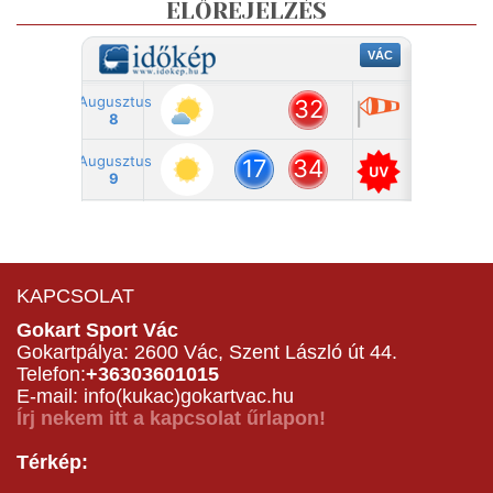
ELŐREJELZÉS
KAPCSOLAT
Gokart Sport Vác
Gokartpálya: 2600 Vác, Szent László út 44.
Telefon:
+36303601015
E-mail: info(kukac)gokartvac.hu
Írj nekem itt a kapcsolat űrlapon!
Térkép: