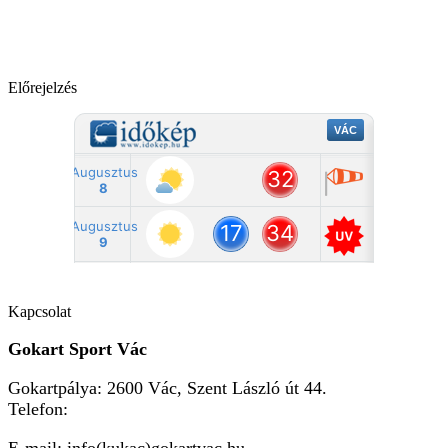
Előrejelzés
Kapcsolat
Gokart Sport Vác
Gokartpálya: 2600 Vác, Szent László út 44.
Telefon:
+36303601015
E-mail: info(kukac)gokartvac.hu