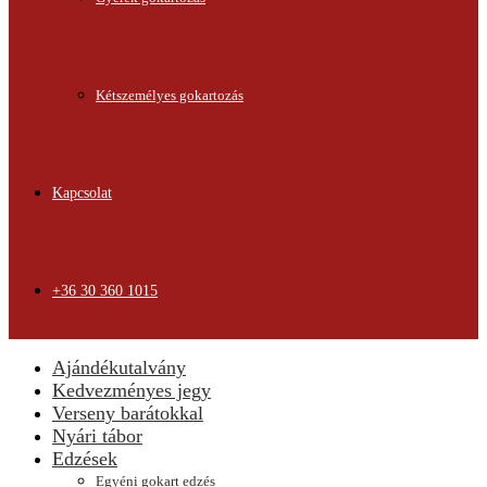
Kétszemélyes gokartozás
Kapcsolat
+36 30 360 1015
Ajándékutalvány
Kedvezményes jegy
Verseny barátokkal
Nyári tábor
Edzések
Egyéni gokart edzés