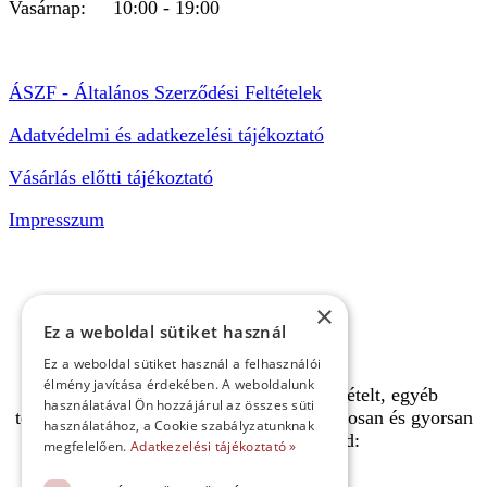
Vasárnap: 10:00 - 19:00
ÁSZF - Általános Szerződési Feltételek
Adatvédelmi és adatkezelési tájékoztató
Vásárlás előtti tájékoztató
Impresszum
×
Ez a weboldal sütiket használ
Ez a weboldal sütiket használ a felhasználói
élmény javítása érdekében. A weboldalunk
A pályafoglalást, gokartverseny részvételt, egyéb
használatával Ön hozzájárul az összes süti
termékeinket, szolgáltatásainkat biztonságosan és gyorsan
használatához, a Cookie szabályzatunknak
bankkártyával is kifizetheted:
megfelelően.
Adatkezelési tájékoztató »