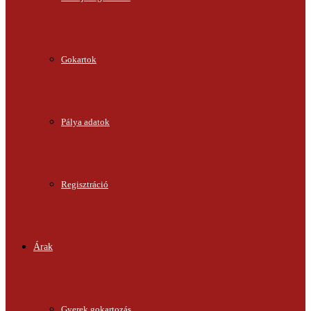
Gokartok
Pálya adatok
Regisztráció
Árak
Gyerek gokartozás