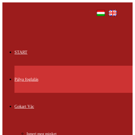
START
Pálya foglalás
Gokart Vác
Ismerj meg minket