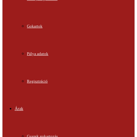
Gokartok
Pálya adatok
Regisztráció
Árak
Gyerek gokartozás