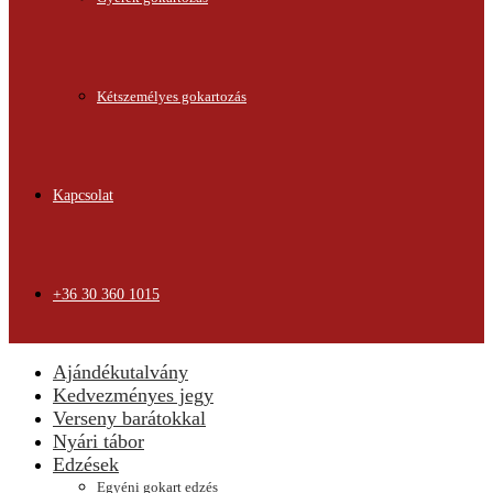
Kétszemélyes gokartozás
Kapcsolat
+36 30 360 1015
Ajándékutalvány
Kedvezményes jegy
Verseny barátokkal
Nyári tábor
Edzések
Egyéni gokart edzés