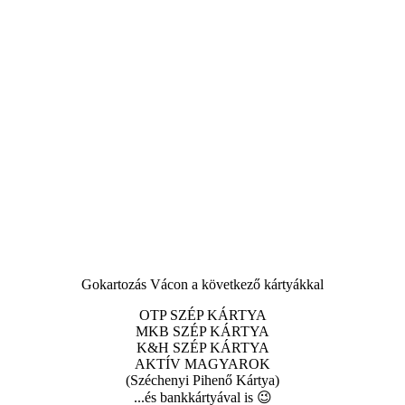
Gokartozás Vácon a következő kártyákkal
OTP SZÉP KÁRTYA
MKB SZÉP KÁRTYA
K&H SZÉP KÁRTYA
AKTÍV MAGYAROK
(Széchenyi Pihenő Kártya)
...és bankkártyával is 😉