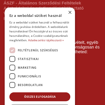
ÁSZF - Általános Szerződési Feltételek
Adatvédelmi és adatkezelési tájékoztató
×
Vásárlás előtti tájékoztató
Ez a weboldal sütiket használ
Impresszum
Ez a weboldal sütiket használ a felhasználói
élmény javítása érdekében. A weboldalunk
használatával Ön hozzájárul az összes süti
használatához, a Cookie szabályzatunknak
megfelelően.
Adatkezelési tájékoztató »
A pályafoglalást, gokartverseny részvételt, egyéb
termékeinket, szolgáltatásainkat biztonságosan és
FELTÉTLENÜL SZÜKSÉGES
gyorsan bankkártyával is kifizetheted:
STATISZTIKAI
MARKETING
FUNKCIONÁLIS
BESOROLATLAN
ÖSSZES ELFOGADÁSA