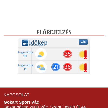
ELŐREJELZÉS
KAPCSOLAT
Gokart Sport Vác
Gokartpálya: 2600 Vác, Szent László út 44.