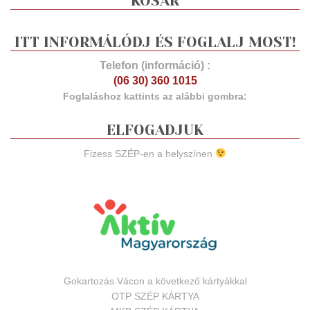
KOSÁR
ITT INFORMÁLÓDJ ÉS FOGLALJ MOST!
Telefon (információ) :
(06 30) 360 1015
Foglaláshoz kattints az alábbi gombra:
ELFOGADJUK
Fizess SZÉP-en a helyszínen
Gokartozás Vácon a következő kártyákkal
OTP SZÉP KÁRTYA