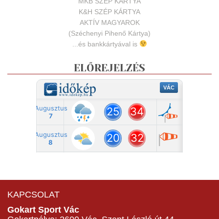
MKB SZÉP KÁRTYA
K&H SZÉP KÁRTYA
AKTÍV MAGYAROK
(Széchenyi Pihenő Kártya)
...és bankkártyával is
ELŐREJELZÉS
KAPCSOLAT
Gokart Sport Vác