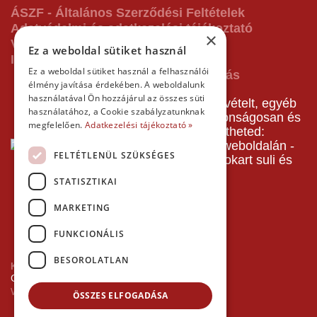
ÁSZF - Általános Szerződési Feltételek
Adatvédelmi és adatkezelési tájékoztató
×
Vásárlás előtti tájékoztató
Ez a weboldal sütiket használ
Impresszum
Ez a weboldal sütiket használ a felhasználói
élmény javítása érdekében. A weboldalunk
használatával Ön hozzájárul az összes süti
A pályafoglalást, gokartverseny részvételt, egyéb
használatához, a Cookie szabályzatunknak
termékeinket, szolgáltatásainkat biztonságosan és
megfelelően.
Adatkezelési tájékoztató »
gyorsan bankkártyával is kifizetheted:
FELTÉTLENÜL SZÜKSÉGES
STATISZTIKAI
MARKETING
FUNKCIONÁLIS
BESOROLATLAN
Kezdőlap
Copyright © 2026 Minden jog fenntartva!
Websiker Ügynökség - Richard27.hu Kft.
ÖSSZES ELFOGADÁSA