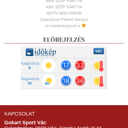
MKB SZÉP KÁRTYA
K&H SZÉP KÁRTYA
AKTÍV MAGYAROK
(Széchenyi Pihenő Kártya)
...és bankkártyával is
ELŐREJELZÉS
KAPCSOLAT
Gokart Sport Vác