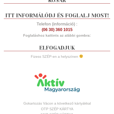
KOSÁR
ITT INFORMÁLÓDJ ÉS FOGLALJ MOST!
Telefon (információ) :
(06 30) 360 1015
Foglaláshoz kattints az alábbi gombra:
ELFOGADJUK
Fizess SZÉP-en a helyszínen
Gokartozás Vácon a következő kártyákkal
OTP SZÉP KÁRTYA