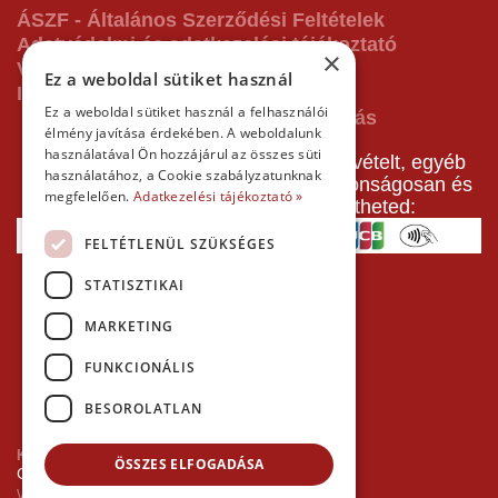
ÁSZF - Általános Szerződési Feltételek
Adatvédelmi és adatkezelési tájékoztató
×
Vásárlás előtti tájékoztató
Ez a weboldal sütiket használ
Impresszum
Ez a weboldal sütiket használ a felhasználói
élmény javítása érdekében. A weboldalunk
használatával Ön hozzájárul az összes süti
A pályafoglalást, gokartverseny részvételt, egyéb
használatához, a Cookie szabályzatunknak
termékeinket, szolgáltatásainkat biztonságosan és
megfelelően.
Adatkezelési tájékoztató »
gyorsan bankkártyával is kifizetheted:
FELTÉTLENÜL SZÜKSÉGES
STATISZTIKAI
MARKETING
FUNKCIONÁLIS
BESOROLATLAN
Kezdőlap
ÖSSZES ELFOGADÁSA
Copyright © 2026 Minden jog fenntartva!
Websiker Ügynökség - Richard27.hu Kft.