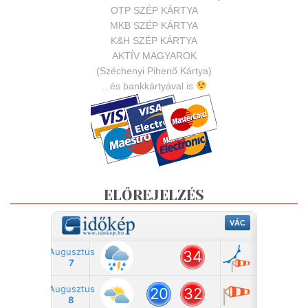
OTP SZÉP KÁRTYA
MKB SZÉP KÁRTYA
K&H SZÉP KÁRTYA
AKTÍV MAGYAROK
(Széchenyi Pihenő Kártya)
...és bankkártyával is
ELŐREJELZÉS