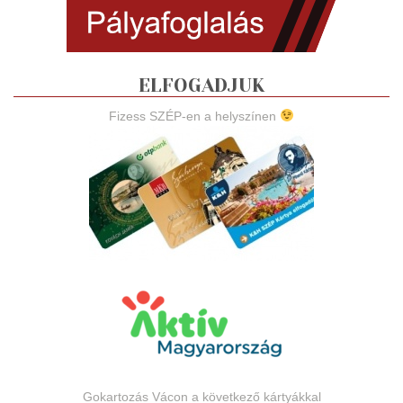
ELFOGADJUK
Fizess SZÉP-en a helyszínen
Gokartozás Vácon a következő kártyákkal