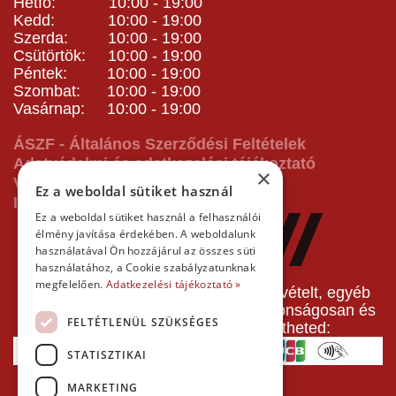
Hétfő: 10:00 - 19:00
Kedd: 10:00 - 19:00
Szerda: 10:00 - 19:00
Csütörtök: 10:00 - 19:00
Péntek: 10:00 - 19:00
Szombat: 10:00 - 19:00
Vasárnap: 10:00 - 19:00
ÁSZF - Általános Szerződési Feltételek
Adatvédelmi és adatkezelési tájékoztató
×
Vásárlás előtti tájékoztató
Ez a weboldal sütiket használ
Impresszum
Ez a weboldal sütiket használ a felhasználói
élmény javítása érdekében. A weboldalunk
használatával Ön hozzájárul az összes süti
használatához, a Cookie szabályzatunknak
megfelelően.
Adatkezelési tájékoztató »
A pályafoglalást, gokartverseny részvételt, egyéb
termékeinket, szolgáltatásainkat biztonságosan és
FELTÉTLENÜL SZÜKSÉGES
gyorsan bankkártyával is kifizetheted:
STATISZTIKAI
MARKETING