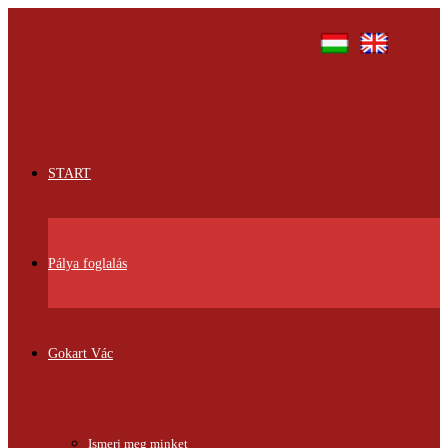
START
Pálya foglalás
Gokart Vác
Ismerj meg minket