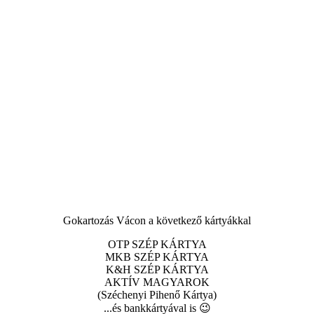
Gokartozás Vácon a következő kártyákkal
OTP SZÉP KÁRTYA
MKB SZÉP KÁRTYA
K&H SZÉP KÁRTYA
AKTÍV MAGYAROK
(Széchenyi Pihenő Kártya)
...és bankkártyával is 😉