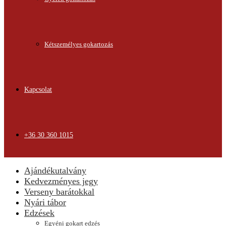
Kétszemélyes gokartozás
Kapcsolat
+36 30 360 1015
Ajándékutalvány
Kedvezményes jegy
Verseny barátokkal
Nyári tábor
Edzések
Egyéni gokart edzés