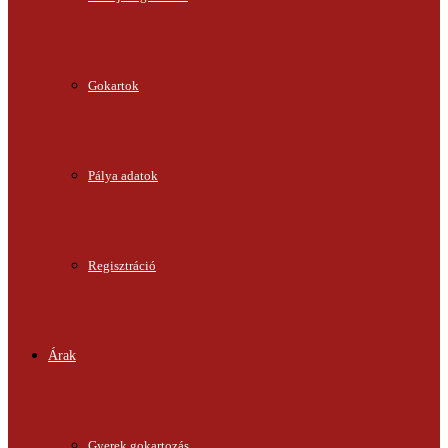
Gokartok
Pálya adatok
Regisztráció
Árak
Gyerek gokartozás