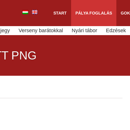
START
PÁLYA FOGLALÁS
GOK
jegy
Verseny barátokkal
Nyári tábor
Edzések
TT PNG