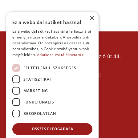
×
Ez a weboldal sütiket használ
Ez a weboldal sütiket használ a felhasználói
élmény javítása érdekében. A weboldalunk
KAPCSOLAT
használatával Ön hozzájárul az összes süti
használatához, a Cookie szabályzatunknak
Gokart Sport Vác
megfelelően.
Adatkezelési tájékoztató »
Gokartpálya: 2600 Vác, Szent László út 44.
Telefon:
+36303601015
FELTÉTLENÜL SZÜKSÉGES
E-mail: info(kukac)gokartvac.hu
Írj nekem itt a kapcsolat űrlapon!
STATISZTIKAI
Térkép:
MARKETING
FUNKCIONÁLIS
BESOROLATLAN
ÖSSZES ELFOGADÁSA