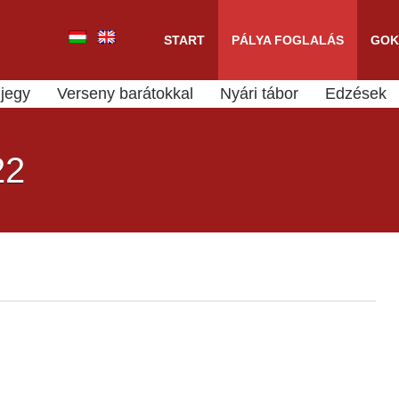
START
PÁLYA FOGLALÁS
GOK
jegy
Verseny barátokkal
Nyári tábor
Edzések
22