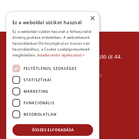
×
Ez a weboldal sütiket használ
Ez a weboldal sütiket használ a felhasználói
élmény javítása érdekében. A weboldalunk
KAPCSOLAT
használatával Ön hozzájárul az összes süti
használatához, a Cookie szabályzatunknak
Gokart Sport Vác
megfelelően.
Adatkezelési tájékoztató »
Gokartpálya: 2600 Vác, Szent László út 44.
Telefon:
+36303601015
FELTÉTLENÜL SZÜKSÉGES
E-mail: info(kukac)gokartvac.hu
Írj nekem itt a kapcsolat űrlapon!
STATISZTIKAI
Térkép:
MARKETING
FUNKCIONÁLIS
BESOROLATLAN
ÖSSZES ELFOGADÁSA