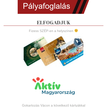
ELFOGADJUK
Fizess SZÉP-en a helyszínen
Gokartozás Vácon a következő kártyákkal