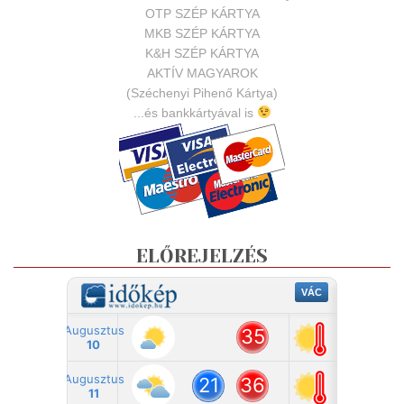
OTP SZÉP KÁRTYA
MKB SZÉP KÁRTYA
K&H SZÉP KÁRTYA
AKTÍV MAGYAROK
(Széchenyi Pihenő Kártya)
...és bankkártyával is
ELŐREJELZÉS