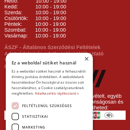
Hétfő: 10:00 - 19:00
Kedd: 10:00 - 19:00
Szerda: 10:00 - 19:00
Csütörtök: 10:00 - 19:00
Péntek: 10:00 - 19:00
Szombat: 10:00 - 19:00
Vasárnap: 10:00 - 19:00
ÁSZF - Általános Szerződési Feltételek
Adatvédelmi és adatkezelési tájékoztató
×
Vásárlás előtti tájékoztató
Ez a weboldal sütiket használ
Impresszum
Ez a weboldal sütiket használ a felhasználói
élmény javítása érdekében. A weboldalunk
használatával Ön hozzájárul az összes süti
használatához, a Cookie szabályzatunknak
megfelelően.
Adatkezelési tájékoztató »
A pályafoglalást, gokartverseny részvételt, egyéb
termékeinket, szolgáltatásainkat biztonságosan és
FELTÉTLENÜL SZÜKSÉGES
gyorsan bankkártyával is kifizetheted:
STATISZTIKAI
MARKETING