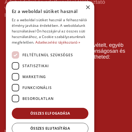
Adatvédelmi és adatkezelési tájékoztató
×
Vásárlás előtti tájékoztató
Ez a weboldal sütiket használ
Impresszum
Ez a weboldal sütiket használ a felhasználói
élmény javítása érdekében. A weboldalunk
használatával Ön hozzájárul az összes süti
használatához, a Cookie szabályzatunknak
megfelelően.
Adatkezelési tájékoztató »
A pályafoglalást, gokartverseny részvételt, egyéb
termékeinket, szolgáltatásainkat biztonságosan és
FELTÉTLENÜL SZÜKSÉGES
gyorsan bankkártyával is kifizetheted:
STATISZTIKAI
MARKETING
FUNKCIONÁLIS
BESOROLATLAN
ÖSSZES ELFOGADÁSA
ÖSSZES ELUTASÍTÁSA
Kezdőlap