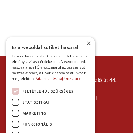
×
Ez a weboldal sütiket használ
Ez a weboldal sütiket használ a felhasználói
élmény javítása érdekében. A weboldalunk
KAPCSOLAT
használatával Ön hozzájárul az összes süti
használatához, a Cookie szabályzatunknak
Gokart Sport Vác
megfelelően.
Adatkezelési tájékoztató »
Gokartpálya: 2600 Vác, Szent László út 44.
Telefon:
+36303601015
FELTÉTLENÜL SZÜKSÉGES
E-mail: info(kukac)gokartvac.hu
Írj nekem itt a kapcsolat űrlapon!
STATISZTIKAI
Térkép:
MARKETING
FUNKCIONÁLIS