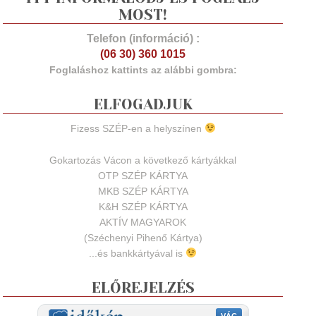
MOST!
Telefon (információ) :
(06 30) 360 1015
Foglaláshoz kattints az alábbi gombra:
ELFOGADJUK
Fizess SZÉP-en a helyszínen
Gokartozás Vácon a következő kártyákkal
OTP SZÉP KÁRTYA
MKB SZÉP KÁRTYA
K&H SZÉP KÁRTYA
AKTÍV MAGYAROK
(Széchenyi Pihenő Kártya)
...és bankkártyával is
ELŐREJELZÉS