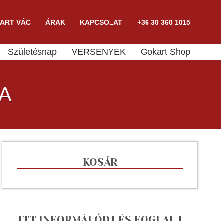
ART VÁC
ÁRAK
KAPCSOLAT
+36 30 360 1015
Születésnap
VERSENYEK
Gokart Shop
JA
KOSÁR
ITT INFORMÁLÓDJ ÉS FOGLALJ