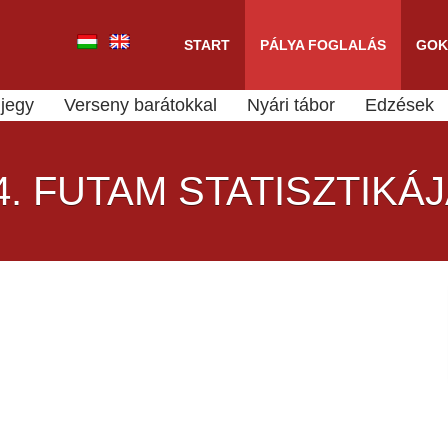
START
PÁLYA FOGLALÁS
GOK
jegy
Verseny barátokkal
Nyári tábor
Edzések
4. FUTAM STATISZTIKÁ