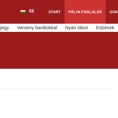
START
PÁLYA FOGLALÁS
GOK
jegy
Verseny barátokkal
Nyári tábor
Edzések