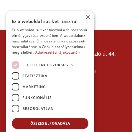
×
Ez a weboldal sütiket használ
Ez a weboldal sütiket használ a felhasználói
élmény javítása érdekében. A weboldalunk
KAPCSOLAT
használatával Ön hozzájárul az összes süti
használatához, a Cookie szabályzatunknak
Gokart Sport Vác
megfelelően.
Adatkezelési tájékoztató »
Gokartpálya: 2600 Vác, Szent László út 44.
Telefon:
+36303601015
FELTÉTLENÜL SZÜKSÉGES
E-mail: info(kukac)gokartvac.hu
Írj nekem itt a kapcsolat űrlapon!
STATISZTIKAI
Térkép:
MARKETING
FUNKCIONÁLIS
BESOROLATLAN
ÖSSZES ELFOGADÁSA