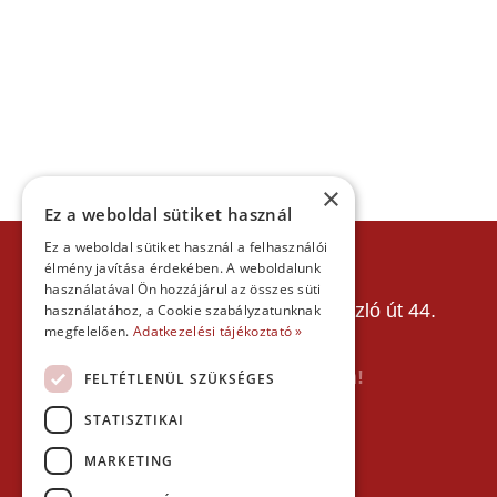
×
Ez a weboldal sütiket használ
Ez a weboldal sütiket használ a felhasználói
KAPCSOLAT
élmény javítása érdekében. A weboldalunk
Gokart Sport Vác
használatával Ön hozzájárul az összes süti
Gokartpálya: 2600 Vác, Szent László út 44.
használatához, a Cookie szabályzatunknak
megfelelően.
Telefon:
+36303601015
Adatkezelési tájékoztató »
E-mail: info(kukac)gokartvac.hu
Írj nekem itt a kapcsolat űrlapon!
FELTÉTLENÜL SZÜKSÉGES
STATISZTIKAI
Térkép:
MARKETING