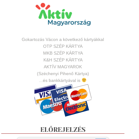
Gokartozás Vácon a következő kártyákkal
OTP SZÉP KÁRTYA
MKB SZÉP KÁRTYA
K&H SZÉP KÁRTYA
AKTÍV MAGYAROK
(Széchenyi Pihenő Kártya)
...és bankkártyával is
ELŐREJELZÉS