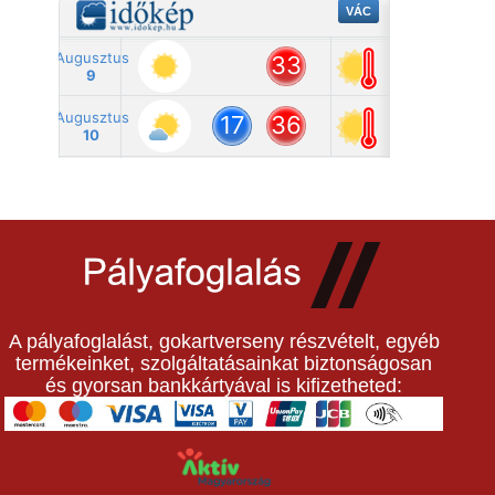
A pályafoglalást, gokartverseny részvételt, egyéb
termékeinket, szolgáltatásainkat biztonságosan
és gyorsan bankkártyával is kifizetheted: