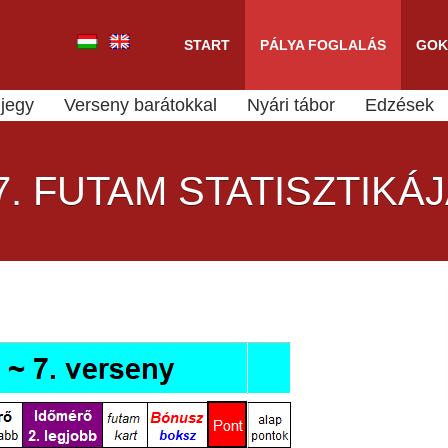
START
PÁLYA FOGLALÁS
GOK
jegy
Verseny barátokkal
Nyári tábor
Edzések
7. FUTAM STATISZTIKÁ