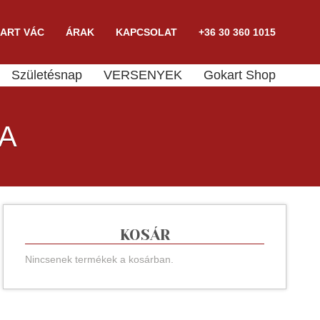
ART VÁC
ÁRAK
KAPCSOLAT
+36 30 360 1015
Születésnap
VERSENYEK
Gokart Shop
JA
KOSÁR
Nincsenek termékek a kosárban.