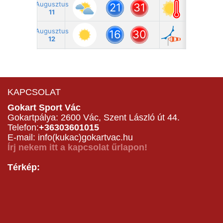
KAPCSOLAT
Gokart Sport Vác
Gokartpálya: 2600 Vác, Szent László út 44.
Telefon:
+36303601015
E-mail: info(kukac)gokartvac.hu
Írj nekem itt a kapcsolat űrlapon!
Térkép: