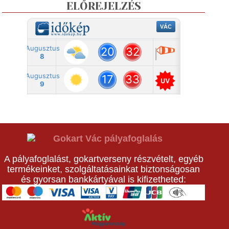
ELŐREJELZÉS
A pályafoglalást, gokartverseny részvételt, egyéb
termékeinket, szolgáltatásainkat biztonságosan
és gyorsan bankkártyával is kifizetheted: