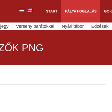
START
PÁLYA FOGLALÁS
GOK
jegy
Verseny barátokkal
Nyári tábor
Edzések
EZŐK PNG