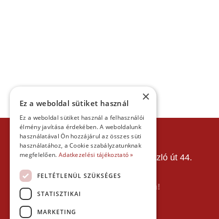
×
Ez a weboldal sütiket használ
Ez a weboldal sütiket használ a felhasználói
élmény javítása érdekében. A weboldalunk
KAPCSOLAT
használatával Ön hozzájárul az összes süti
használatához, a Cookie szabályzatunknak
Gokart Sport Vác
megfelelően.
Adatkezelési tájékoztató »
Gokartpálya: 2600 Vác, Szent László út 44.
Telefon:
+36303601015
FELTÉTLENÜL SZÜKSÉGES
E-mail: info(kukac)gokartvac.hu
Írj nekem itt a kapcsolat űrlapon!
STATISZTIKAI
Térkép:
MARKETING