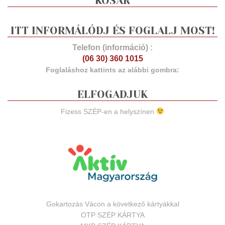
KOSÁR
ITT INFORMÁLÓDJ ÉS FOGLALJ MOST!
Telefon (információ) :
(06 30) 360 1015
Foglaláshoz kattints az alábbi gombra:
ELFOGADJUK
Fizess SZÉP-en a helyszínen
Gokartozás Vácon a következő kártyákkal
OTP SZÉP KÁRTYA