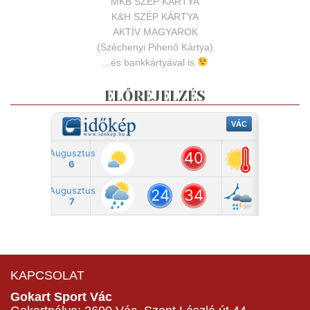
MKB SZÉP KÁRTYA
K&H SZÉP KÁRTYA
AKTÍV MAGYAROK
(Széchenyi Pihenő Kártya)
...és bankkártyával is
ELŐREJELZÉS
KAPCSOLAT
Gokart Sport Vác