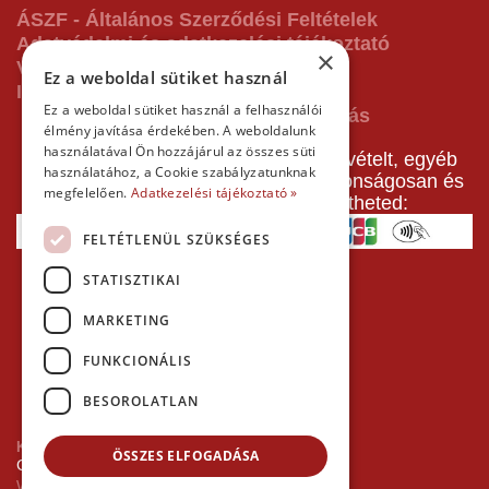
ÁSZF - Általános Szerződési Feltételek
Adatvédelmi és adatkezelési tájékoztató
×
Vásárlás előtti tájékoztató
Ez a weboldal sütiket használ
Impresszum
Ez a weboldal sütiket használ a felhasználói
élmény javítása érdekében. A weboldalunk
használatával Ön hozzájárul az összes süti
A pályafoglalást, gokartverseny részvételt, egyéb
használatához, a Cookie szabályzatunknak
termékeinket, szolgáltatásainkat biztonságosan és
megfelelően.
Adatkezelési tájékoztató »
gyorsan bankkártyával is kifizetheted:
FELTÉTLENÜL SZÜKSÉGES
STATISZTIKAI
MARKETING
FUNKCIONÁLIS
BESOROLATLAN
Kezdőlap
ÖSSZES ELFOGADÁSA
Copyright © 2026 Minden jog fenntartva!
Websiker Ügynökség - Richard27.hu Kft.