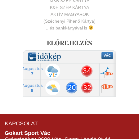
MKB SZÉP KÁRTYA
K&H SZÉP KÁRTYA
AKTÍV MAGYAROK
(Széchenyi Pihenő Kártya)
...és bankkártyával is
ELŐREJELZÉS
KAPCSOLAT
Gokart Sport Vác