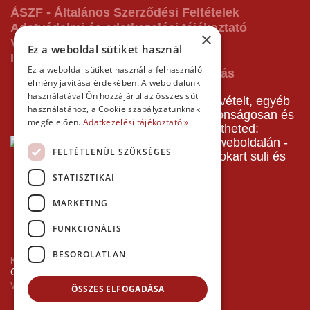
ÁSZF - Általános Szerződési Feltételek
Adatvédelmi és adatkezelési tájékoztató
×
Vásárlás előtti tájékoztató
Ez a weboldal sütiket használ
Impresszum
Ez a weboldal sütiket használ a felhasználói
élmény javítása érdekében. A weboldalunk
használatával Ön hozzájárul az összes süti
A pályafoglalást, gokartverseny részvételt, egyéb
használatához, a Cookie szabályzatunknak
termékeinket, szolgáltatásainkat biztonságosan és
megfelelően.
Adatkezelési tájékoztató »
gyorsan bankkártyával is kifizetheted:
FELTÉTLENÜL SZÜKSÉGES
STATISZTIKAI
MARKETING
FUNKCIONÁLIS
BESOROLATLAN
Kezdőlap
Copyright © 2026 Minden jog fenntartva!
Websiker Ügynökség - Richard27.hu Kft.
ÖSSZES ELFOGADÁSA