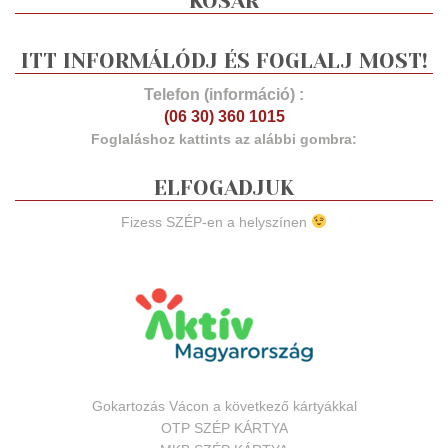
KOSÁR
ITT INFORMÁLÓDJ ÉS FOGLALJ MOST!
Telefon (információ) :
(06 30) 360 1015
Foglaláshoz kattints az alábbi gombra:
ELFOGADJUK
Fizess SZÉP-en a helyszínen
Gokartozás Vácon a következő kártyákkal
OTP SZÉP KÁRTYA