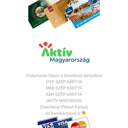
Gokartozás Vácon a következő kártyákkal
OTP SZÉP KÁRTYA
MKB SZÉP KÁRTYA
K&H SZÉP KÁRTYA
AKTÍV MAGYAROK
(Széchenyi Pihenő Kártya)
...és bankkártyával is