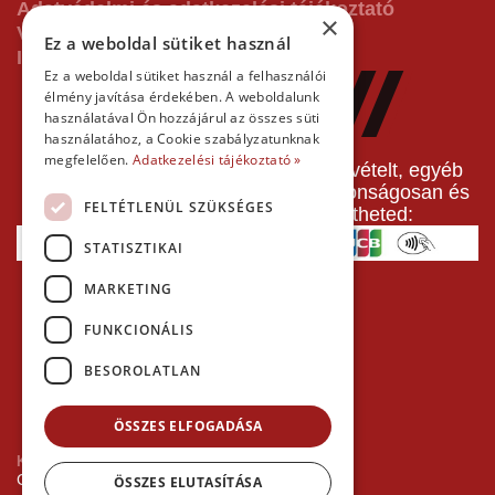
Adatvédelmi és adatkezelési tájékoztató
×
Vásárlás előtti tájékoztató
Ez a weboldal sütiket használ
Impresszum
Ez a weboldal sütiket használ a felhasználói
élmény javítása érdekében. A weboldalunk
használatával Ön hozzájárul az összes süti
használatához, a Cookie szabályzatunknak
megfelelően.
Adatkezelési tájékoztató »
A pályafoglalást, gokartverseny részvételt, egyéb
termékeinket, szolgáltatásainkat biztonságosan és
FELTÉTLENÜL SZÜKSÉGES
gyorsan bankkártyával is kifizetheted:
STATISZTIKAI
MARKETING
FUNKCIONÁLIS
BESOROLATLAN
ÖSSZES ELFOGADÁSA
Kezdőlap
Copyright © 2026 Minden jog fenntartva!
ÖSSZES ELUTASÍTÁSA