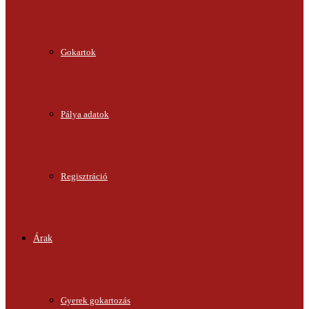
Gokartok
Pálya adatok
Regisztráció
Árak
Gyerek gokartozás