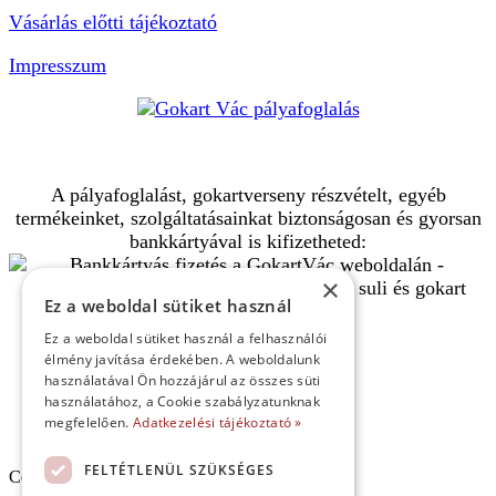
Vásárlás előtti tájékoztató
Impresszum
A pályafoglalást, gokartverseny részvételt, egyéb
termékeinket, szolgáltatásainkat biztonságosan és gyorsan
bankkártyával is kifizetheted:
×
Ez a weboldal sütiket használ
Ez a weboldal sütiket használ a felhasználói
élmény javítása érdekében. A weboldalunk
használatával Ön hozzájárul az összes süti
használatához, a Cookie szabályzatunknak
megfelelően.
Adatkezelési tájékoztató »
Kezdőlap
FELTÉTLENÜL SZÜKSÉGES
Copyright © 2026 Minden jog fenntartva!