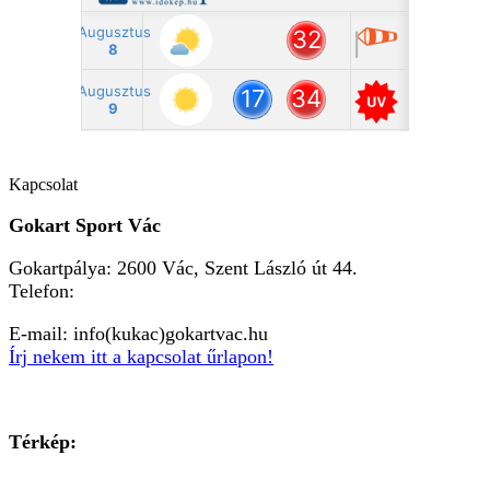
Kapcsolat
Gokart Sport Vác
Gokartpálya: 2600 Vác, Szent László út 44.
Telefon:
+36303601015
E-mail: info(kukac)gokartvac.hu
Írj nekem itt a kapcsolat űrlapon!
Térkép: