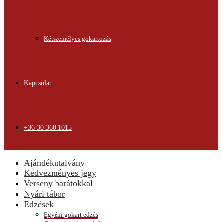
Kétszemélyes gokartozás
Kapcsolat
+36 30 360 1015
Ajándékutalvány
Kedvezményes jegy
Verseny barátokkal
Nyári tábor
Edzések
Egyéni gokart edzés